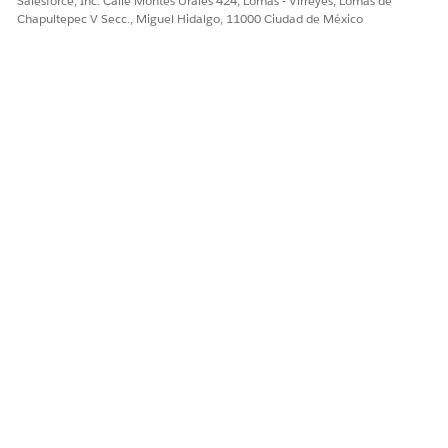
Salesforce, Inc. Calle Montes Urales 424, Lomas - Virreyes, Lomas de
Chapultepec V Secc., Miguel Hidalgo, 11000 Ciudad de México