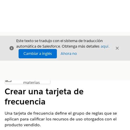
Este texto se tradujo con el sistema de traducción
automática de Salesforce. Obtenga más detalles
aquí
.
Cerrar
Cerrar
Cerrar
Cambiar a inglés
Ahora no
Índice de
Mostrar índice de materias
materias
Crear una tarjeta de
frecuencia
Una tarjeta de frecuencia define el grupo de reglas que se
aplican para calificar los recursos de uso otorgados con el
producto vendido.