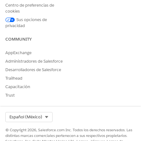
Centro de preferencias de
Nivel
Para definir ajustes de frecu
cookies
Establezca un intervalo de fechas.
Sus opciones de
Guarde sus cambios.
privacidad
COMMUNITY
¿RESOLVIÓ ESTE ARTÍCULO SU PROBLEMA?
AppExchange
¡Háganos saber cómo podemos mejorar!
Administradores de Salesforce
Desarrolladores de Salesforce
Sí
No
Trailhead
Capacitación
Trust
Select Org
Español (México)
© Copyright 2026, Salesforce.com Inc. Todos los derechos reservados. Las
distintas marcas comerciales pertenecen a sus respectivos propietarios.