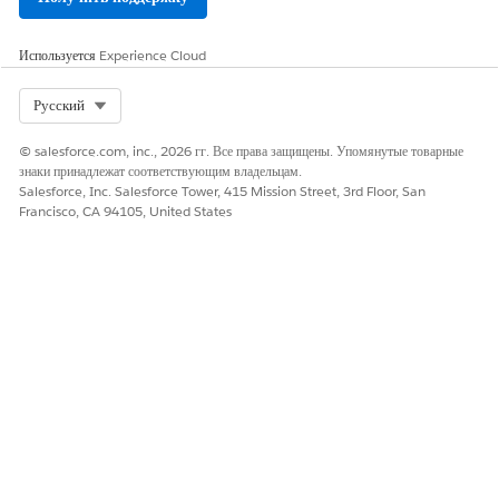
Выберите тип поправки.
Процент
Применяет скидки на потреблени
Используется
Experience Cloud
Стоимость
Применяет фиксированную скидку
Select Org
Русский
Переопределение
Переопределяет чистую удельную 
© salesforce.com, inc., 2026 гг. Все права защищены. Упомянутые товарные
знаки принадлежат соответствующим владельцам.
Укажите значение поправки.
Salesforce, Inc. Salesforce Tower, 415 Mission Street, 3rd Floor, San
Если типом уровня является «Процент», значение уровня
Francisco, CA 94105, United States
является процентным значением скидки, например, 10%. Если
типом уровня является «Стоимость», значением уровня является
фиксированная сумма скидки, например, $100.
Чтобы добавить более уровни поправки, нажмите
«Добавить
уровень».
Сохраните изменения.
СМ. ТАКЖЕ:
Создание ресурсов использования