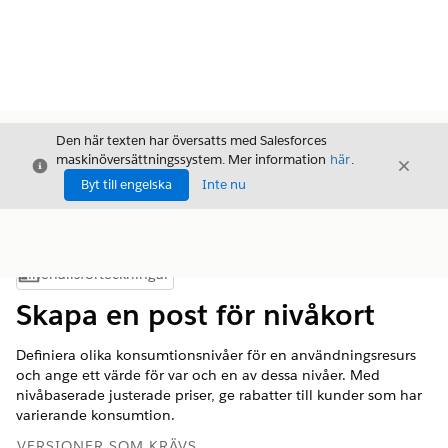
Den här texten har översatts med Salesforces
maskinöversättningssystem. Mer information
här
.
Stäng
Stäng
Stäng
Byt till engelska
Inte nu
Innehållsförteckningar
Visa innehållsförteckning
Skapa en post för nivåkort
Definiera olika konsumtionsnivåer för en användningsresurs
och ange ett värde för var och en av dessa nivåer. Med
nivåbaserade justerade priser, ge rabatter till kunder som har
varierande konsumtion.
VERSIONER SOM KRÄVS