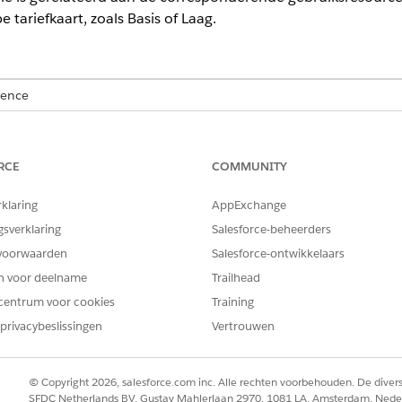
pe tariefkaart, zoals Basis of Laag.
ience
mited
en
Developer
Edition met
de Revenue Cloud Advanced-licent
RCE
COMMUNITY
BENODIGDE GEBRUIKERSMACHTIGINGEN
Tijd voor ontwerp van score
rklaring
AppExchange
gsverklaring
Salesforce-beheerders
Appstarter
Prijslijsttariefkaarten
.
voorwaarden
Salesforce-ontwikkelaars
tariefkaart.
en voor deelname
Trailhead
centrum voor cookies
Training
privacybeslissingen
Vertrouwen
EM OPGELOST?
© Copyright 2026, salesforce.com inc. Alle rechten voorbehouden. De dive
oen om te verbeteren!
SFDC Netherlands BV, Gustav Mahlerlaan 2970, 1081 LA, Amsterdam, Nede