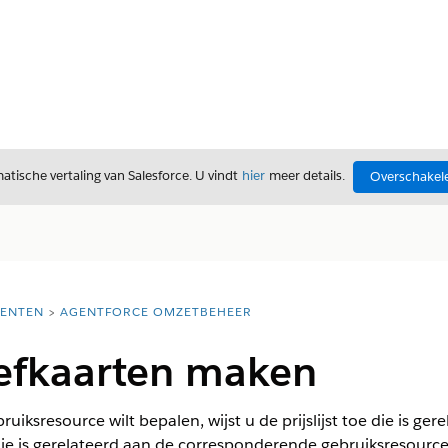
tische vertaling van Salesforce. U vindt
hier
meer details.
Overschakele
ENTEN
AGENTFORCE OMZETBEHEER
ariefkaarten maken
ruiksresource wilt bepalen, wijst u de prijslijst toe die is g
ie is gerelateerd aan de corresponderende gebruiksresourc