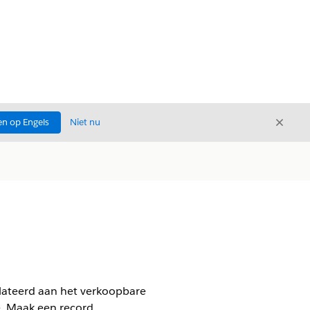
Sluite
n op Engels
Niet nu
Sluiten
erelateerd aan het verkoopbare
e. Maak een record