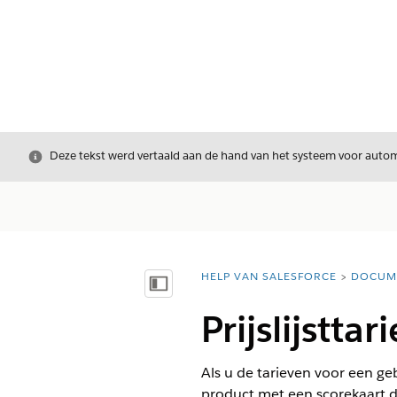
Sluiten
Deze tekst werd vertaald aan de hand van het systeem voor automa
HELP VAN SALESFORCE
DOCUM
U bent hier:
Inhoudsopgave weergeven
Prijslijstt
Als u de tarieven voor een geb
product met een scorekaart d