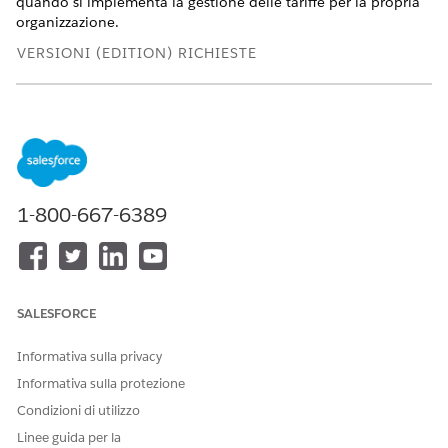
quando si implementa la gestione delle tariffe per la propria
organizzazione.
VERSIONI (EDITION) RICHIESTE
Disponibile nelle versioni: Lightning Experience
Disponibile in:
Enterprise
Edition,
Unlimited
Edition e
Developer
Edition con
licenza Revenue Cloud Advanced
Licenze insieme di autorizzazioni Rate Management
1-800-667-6389
Gestire la funzionalità di Gestione tariffe in modo
semplice e sicuro utilizzando le licenze insieme di
autorizzazioni. Aggiungere le autorizzazioni in modo che
profili utente specifici possano completare il lavoro
assegnato al loro ruolo.
SALESFORCE
Ruoli chiave nella gestione delle tariffe
Più utenti che lavorano a vario titolo all'interno di
Informativa sulla privacy
un'organizzazione possono utilizzare e gestire le tariffe di
Informativa sulla protezione
una risorsa di utilizzo.
Condizioni di utilizzo
Oggetti esterni utilizzati in Gestione tariffe
Linee guida per la