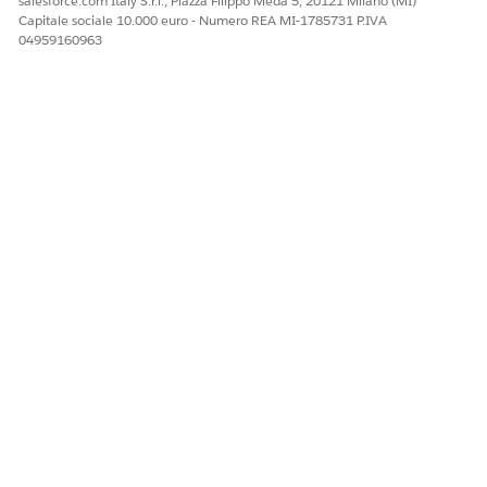
salesforce.com Italy S.r.l., Piazza Filippo Meda 5, 20121 Milano (MI)
Capitale sociale 10.000 euro - Numero REA MI-1785731 P.IVA
04959160963