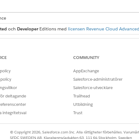
ence
ted
och
Developer
Editions med
licensen Revenue Cloud Advance
ANVÄNDARBEHÖRIGHETER SOM KRÄVS FÖR ATT
rderingsprocesser:
Utformningstid för prishante
RCE
COMMUNITY
policy
AppExchange
elning behöver utdata från föregående värderingselement. Detta kra
policy
Salesforce-administratörer
 Avrunda värden och Sluta värdera.
gsvillkor
Salesforce-utvecklare
 för deltagande
Trailhead
data till ditt Tilldelning-element. Identifiera vilka variabler
dataelement som bildar resultaten.
referenscenter
Utbildning
 integritetsval
Trust
gsprocesser
i Appstartaren.
deringsförfarande, klicka på förfarandenamnet.
randet i byggaren för värderingsförfarande, klicka på versionen av 
© Copyright 2026, Salesforce.com Inc. Alla rättigheter förbehålles. Varumärk
sinställning.
SFDC SWEDEN AB, Klarabergsviadukten 63, 111 64 Stockholm, Sweden