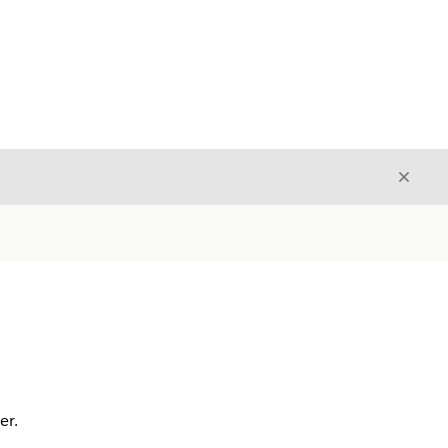
Stäng
Stäng
er.