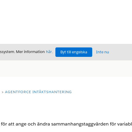
gssystem. Mer information
här
.
Byt till engelska
Inte nu
T
AGENTFORCE INTÄKTSHANTERING
 för att ange och ändra sammanhangstaggvärden för variabl