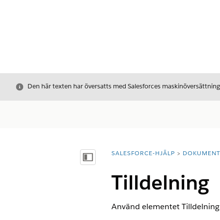
Stäng
Den här texten har översatts med Salesforces maskinöversättnin
SALESFORCE-HJÄLP
DOKUMEN
Du är här:
Visa innehållsförteckning
Tilldelning
Använd elementet Tilldelning