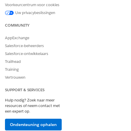
Voorkeurcentrum voor cookies
HEEFT DIT ARTIKEL UW PROBLEEM OPGELOST?
Uw privacybeslissingen
Laat ons weten wat we kunnen doen om te verbeteren!
COMMUNITY
Ja
Nee
AppExchange
Salesforce-beheerders
Salesforce-ontwikkelaars
Trailhead
Training
Vertrouwen
SUPPORT & SERVICES
Hulp nodig? Zoek naar meer
resources of neem contact met
een expert op.
Ondersteuning ophalen