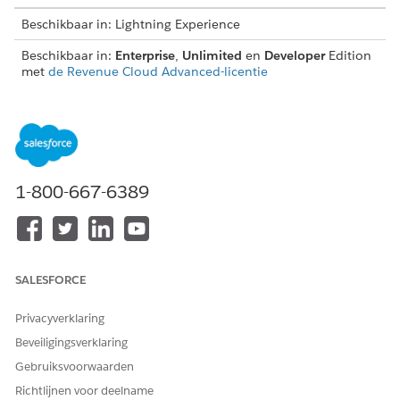
Beschikbaar in: Lightning Experience
Beschikbaar in:
Enterprise
,
Unlimited
en
Developer
Edition
met
de Revenue Cloud Advanced-licentie
Een organisatie kan verschillende tarieven voor dezelfde
resource hebben op basis van het verbruik van een klant. Ze
kunnen deze tarieven bijhouden met behulp van
scorekaarten. Het element Basistarief kan de resourcetarieven
bijhouden die zijn ingevoerd in scorekaarten.
1-800-667-6389
Basistariefvariabelen
Als u tarieven wilt bewaken, gebruikt u de contextdefinitie
RateManagementContext en koppelt u het element
Basistarief aan de opzoektabel Ingangen van
SALESFORCE
beoordelingskaart.
Het element Basistarief toevoegen
Privacyverklaring
U kunt het element Basistarief als volgt toevoegen aan uw
Beveiligingsverklaring
beoordelingsprocedure.
Gebruiksvoorwaarden
Richtlijnen voor deelname