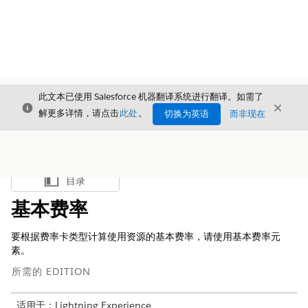
此文本已使用 Salesforce 机器翻译系统进行翻译。如需了
关闭
关闭
关闭
解更多详情，请点击
此处
。
切换为英语
而非现在
目录
显示目录
基本费率
要根据费率卡类型计算使用资源的基本费率，请使用基本费率元
素。
所需的 EDITION
适用于：Lightning Experience