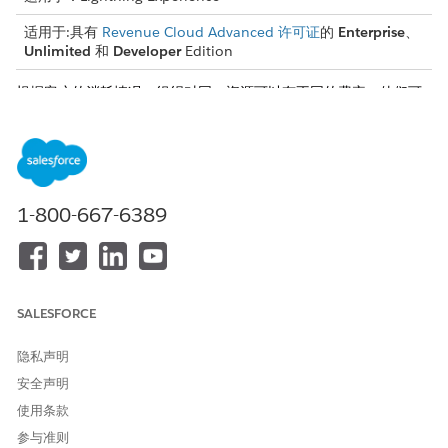
适用于:具有
Revenue Cloud Advanced 许可证
的
Enterprise
、
Unlimited
和
Developer
Edition
根据客户的消耗情况，组织对同一资源可以有不同的费率。他们可
以使用流量卡跟踪这些流量。基本费率元素可以跟踪输入费率卡的
资源费率。
基本汇率变量
要监控费率，请使用 RateManagementContext 上下文定义，
并将基本费率元素与费率卡条目查找表相关联。
1-800-667-6389
添加基本费率元素
以下是如何将基本费率元素添加到评级程序。
SALESFORCE
本文章是否解决您的问题？
隐私声明
请与我们共享您的想法，以便我们进行改进！
安全声明
使用条款
是
否
参与准则