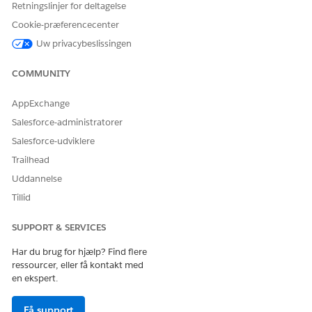
Retningslinjer for deltagelse
anvendelsesressourcen med 3 enheder.
Cookie-præferencecenter
Uw privacybeslissingen
COMMUNITY
AppExchange
Salesforce-administratorer
Salesforce-udviklere
Trailhead
Uddannelse
Tillid
LØSTE DENNE ARTIKEL DIT PROBLEM?
SUPPORT & SERVICES
Giv os besked, så vi kan forbedre os!
Har du brug for hjælp? Find flere
Ja
Nej
ressourcer, eller få kontakt med
en ekspert.
Få support