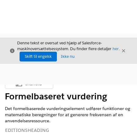
Denne tekst er oversat ved hjælp af Salesforce-
maskinoversættelsessystem. Du finder flere detaljer
her
.
Luk
Luk
Luk
Skift til engelsk
Ikke nu
Indhold
Vis indholdsfortegnelse
Formelbaseret vurdering
Det formelbaserede vurderingselement udfører funktioner og
matematiske beregninger for at generere frekvensen af en
anvendelsesressource.
EDITIONSHEADING