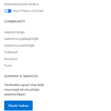
Evästeasetusten keskus
Your Privacy Choices
COMMUNITY
AppExchange
Salesforce-pääkäyttäjät
Salesforce-kehittäjät
Trailhead
Koulutus
Trust
RATKAISIKO TÄMÄ ARTIKKELI ONGELMASI?
SUPPORT & SERVICES
Anna palautetta, jotta voimme kehittyä!
Tarvitsetko apua? Hae lisää
Kyllä
Ei
resursseja tai ota yhteys
asiantuntijaan.
Hanki tukea