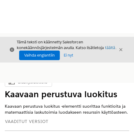
Tämä teksti on käännetty Salesforcen
konekäännösjärjestelmän avulla. Katso lisätietoja
täältä
.
Sulje
Sulje
Sulje
Vaihda englantiin
Ei nyt
Sisällysluettelo
Näytä sisällysluettelo
Kaavaan perustuva luokitus
Kaavaan perustuva luokitus -elementti suorittaa funktioita ja
matemaattisia laskutoimia luodakseen resurssin käyttöasteen.
VAADITUT VERSIOT