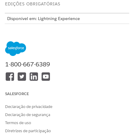
EDIÇÕES OBRIGATÓRIAS
Disponível em: Lightning Experience
Disponível em: Edições
Enterprise
,
Unlimited
e
Developer
com
a licença Revenue Cloud Advanced
1-800-667-6389
Forneça uma fórmula para atualizar a taxa
EXEMPLO
unitária líquida dos produtos de uso adicionando um
número constante (3) a ela.
Adicione o elemento Classificação baseada em fórmula
SALESFORCE
ao seu procedimento de classificação.
Na seção Variável de entrada, no campo Fórmula de
Declaração de privacidade
cálculo, adicione uma fórmula matemática usando
marcas de contexto ou recursos constantes.
Declaração de segurança
No campo Variável de saída, especifique a marca de
Termos de uso
contexto que armazena o resultado da fórmula de
Diretrizes de participação
cálculo.