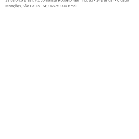
Salesforce Brasil, Av. Jornalista Roberto Marinho, 85 - 14º andar - Cidade
Monções, São Paulo - SP, 04575-000 Brasil