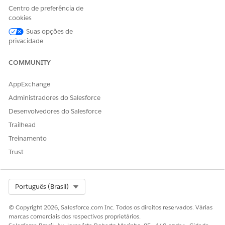
Centro de preferência de
Aqui, estamos usando a marca de contexto NetUnitRate
cookies
usada para atualizar a taxa unitária líquida do recurso de
Suas opções de
uso em três unidades.
privacidade
COMMUNITY
AppExchange
Administradores do Salesforce
Desenvolvedores do Salesforce
Trailhead
Treinamento
Trust
ESTE ARTIGO RESOLVEU SEU PROBLEMA?
Select Org
Português (Brasil)
Diga-nos para podermos melhorar!
© Copyright 2026, Salesforce.com Inc. Todos os direitos reservados. Várias
Sim
Não
marcas comerciais dos respectivos proprietários.