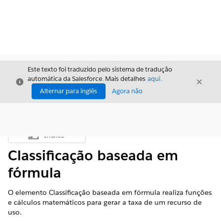
Este texto foi traduzido pelo sistema de tradução
automática da Salesforce. Mais detalhes
aqui
.
Fechar
Fecha
Fechar
Alternar para inglês
Agora não
Índice
Mostrar índice
Classificação baseada em
fórmula
O elemento Classificação baseada em fórmula realiza funções
e cálculos matemáticos para gerar a taxa de um recurso de
uso.