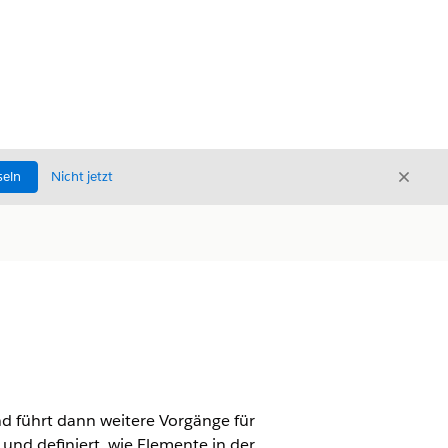
Schli
seln
Nicht jetzt
Schließ
nd führt dann weitere Vorgänge für
e und definiert, wie Elemente in der