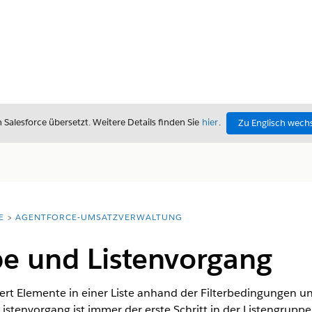
alesforce übersetzt. Weitere Details finden Sie
hier
.
Zu Englisch wech
E
AGENTFORCE-UMSATZVERWALTUNG
pe und Listenvorgang
ert Elemente in einer Liste anhand der Filterbedingungen u
n Listenvorgang ist immer der erste Schritt in der Listengrupp