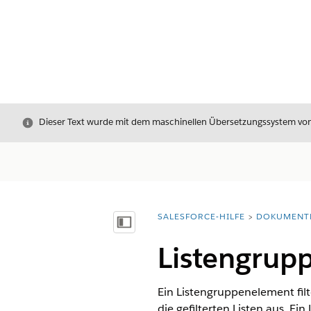
Schließen
Dieser Text wurde mit dem maschinellen Übersetzungssystem von S
SALESFORCE-HILFE
DOKUMENT
Sie befinden sich hier:
Inhalt anzeigen
Listengrup
Ein Listengruppenelement filt
die gefilterten Listen aus. Ei