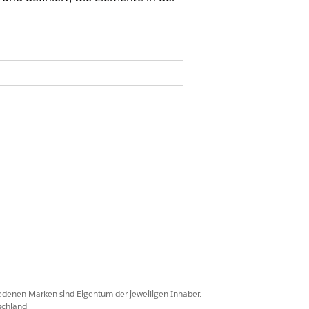
z
mente in der Liste gefiltert werden.
n den angewendeten Bedingungen
anhand des Verbrauchs über der
 10 %. So konfigurieren Sie Ihr
seinstellungen konfiguriert haben.
ls 100 Einheiten zu filtern.
ssatz nach Anwendung des Rabatts von
iedenen Marken sind Eigentum der jeweiligen Inhaber.
schland