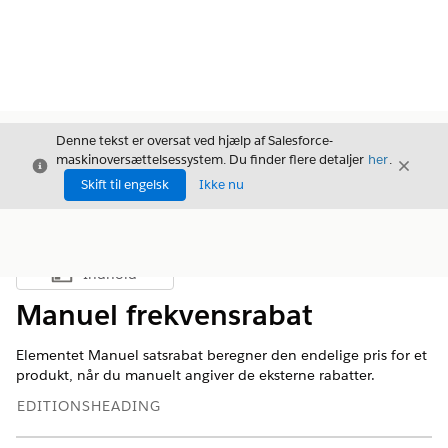
Denne tekst er oversat ved hjælp af Salesforce-
maskinoversættelsessystem. Du finder flere detaljer
her
.
Luk
Luk
Luk
Skift til engelsk
Ikke nu
Indhold
Vis indholdsfortegnelse
Manuel frekvensrabat
Elementet Manuel satsrabat beregner den endelige pris for et
produkt, når du manuelt angiver de eksterne rabatter.
EDITIONSHEADING