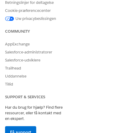
Retningslinjer for deltagelse
vurderingsprocedure.
Cookie-præferencecenter
Uw privacybeslissingen
COMMUNITY
LØSTE DENNE ARTIKEL DIT PROBLEM?
Giv os besked, så vi kan forbedre os!
AppExchange
Ja
Nej
Salesforce-administratorer
Salesforce-udviklere
Trailhead
Uddannelse
Tillid
SUPPORT & SERVICES
Har du brug for hjælp? Find flere
ressourcer, eller få kontakt med
en ekspert.
Få support