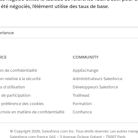
 été négociés, l'élément utilise des taux de base.
erience
tion,
Unlimited
Edition et
Developer
Edition avec
la licence Reven
RCE
COMMUNITY
gociées
on de confidentialité
AppExchange
au de référence Taux d'actif 2 avec les balises de contexte a
n relative à la sécurité
Administrateurs Salesforce
 d’utilisation
Développeurs Salesforce
s de participation
Trailhead
LISE DE CONTEXTE MAPPÉE
DESCRIPTION DE LA BALISE 
 préférence des cookies
Formation
 choix en matière de confidentialité
Confiance
tif
L'ID de l'enregistrement d'act
la ressource d'utilisation est a
© Copyright 2026, Salesforce.com Inc. Tous droits réservés. Les autres marqu
Salesforce.com France SAS – 3 Avenue Octave Gréard – 75007 Paris