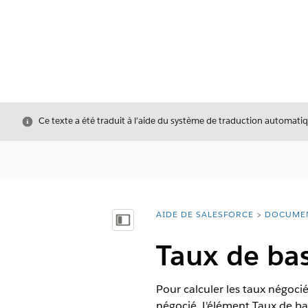
Fermer
Ce texte a été traduit à l’aide du système de traduction automatiq
AIDE DE SALESFORCE
DOCUME
Vous êtes ici :
Afficher la table des matières
Taux de ba
Pour calculer les taux négocié
négocié. L'élément Taux de bas