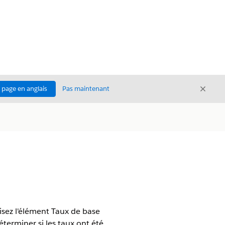
Ferme
a page en anglais
Pas maintenant
Fermer
lisez l'élément Taux de base
éterminer si les taux ont été