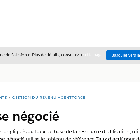
ue de Salesforce. Plus de détails, consultez <
cette page
.
Basculer vers l
NTS
GESTION DU REVENU AGENTFORCE
se négocié
s appliqués au taux de base de la ressource d'utilisation, uti
e négocié utilise le tableau de référence Taux d'actif pour d