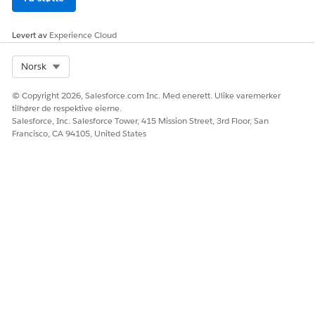
Inndatavariabler
Levert av
Experience Cloud
PARAMETER
TILORDNET
BESKRIVELSE AV
NAVN
KONTEKST-KODE
KONTEKSTKODE
Select Org
Norsk
Base Rate
Forhåndsdefinert
Feltnavnet refererer til
© Copyright 2026, Salesforce.com Inc. Med enerett. Ulike varemerker
Field
konstant
frekvenskolonnen for
tilhører de respektive eierne.
(Basissatsfel
den valgte basisgraden.
Salesforce, Inc. Salesforce Tower, 415 Mission Street, 3rd Floor, San
t)
Francisco, CA 94105, United States
Mengde
OverageQuantity
Angi mengden av linjene
(Overforbruksme
som brukes i
ngde)
transaksjonen.
Forhandlet
Forhåndsdefinert
Feltnavnet refererer til
sats-felt
konstant
kolonnen for avtalt
frekvens for den valgte
basisgraden.
Utdatavariabler
PARAMETER
TILORDNET
BESKRIVELSE AV
NAVN
KONTEKST-KODE
KONTEKSTKODE