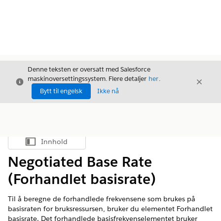
Denne teksten er oversatt med Salesforce
maskinoversettingssystem. Flere detaljer
her
.
Avslutt
Avslut
Avslutt
Bytt til engelsk
Ikke nå
Innhold
Vis innholdsfortegnelse
Negotiated Base Rate
(Forhandlet basisrate)
Til å beregne de forhandlede frekvensene som brukes på
basisraten for bruksressursen, bruker du elementet Forhandlet
basisrate. Det forhandlede basisfrekvenselementet bruker