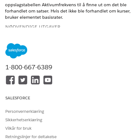
oppslagstabellen Aktivumfrekvens til å finne ut om det ble
forhandlet om satser. Hvis det ikke ble forhandlet om kurser,
bruker elementet basisrater.
NØDVENDIGE UTGAVER
Tilgjengelig i Lightning Experience
Tilgjengelig i
Enterprise
,
Unlimited
og
Developer
Edition
med
Revenue Cloud Advanced-lisensen
1-800-667-6389
Forhandlede basisvariabler
Tilordne variablene i Oppslagstabell for aktivum 2 til de
relevante kontekstkodene.
SALESFORCE
Inndatavariabler
Personvernerklæring
PARAMETE
TILORDNET
BESKRIVELSE AV
Sikkerhetserklæring
RNAVN
KONTEKST-
KONTEKSTKODE
KODE
Vilkår for bruk
Retningslinjer for deltakelse
ID for
Aktivum
ID-en til aktivumposten som