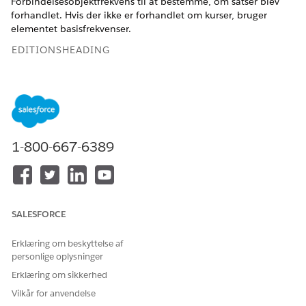
Forbindelsesobjektfrekvens til at bestemme, om satser blev
forhandlet. Hvis der ikke er forhandlet om kurser, bruger
elementet basisfrekvenser.
EDITIONSHEADING
Tilgængelig i: Lightning Experience
Tilgængelig i:
Enterprise
,
Unlimited
og
Developer
Edition
med
Revenue Cloud Advanced-licensen
1-800-667-6389
Forhandlede basiskursvariabler
Tilknyt variablerne i opslagstabellen for bindingsfrekvens 2 til
de relevante konteksttags.
SALESFORCE
Inputregelvariabler
Erklæring om beskyttelse af
PARAMETE
TILKNYTTET
BESKRIVELSE AF
personlige oplysninger
RNAVN
KONTEKST-TAG
KONTEKSTTAG
Erklæring om sikkerhed
Id for
BindingObject
Id'et på registreringen for
Vilkår for anvendelse
poster for
__std
indtastning af kort for