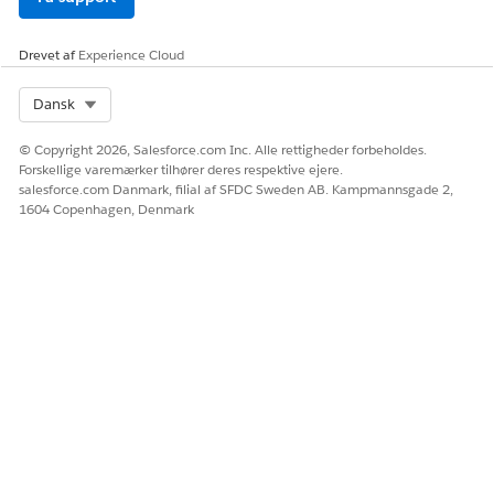
nhed for
kreditkortposten.
målnavn
Drevet af
Experience Cloud
Inputvariabler
Select Org
Dansk
PARAMETER
TILKNYTTET
BESKRIVELSE AF
NAVN
KONTEKST-TAG
KONTEKSTTAG
© Copyright 2026, Salesforce.com Inc. Alle rettigheder forbeholdes.
Forskellige varemærker tilhører deres respektive ejere.
Feltet
Foruddefineret
Feltnavnet refererer til
salesforce.com Danmark, filial af SFDC Sweden AB. Kampmannsgade 2,
Basisfrekven
konstant
vurderingskolonnen for
1604 Copenhagen, Denmark
s
den valgte basisfrekvens.
Mængde
OverageQuantity
Angiv mængden af de
(OverageKvantite
linjevarer, der bruges i
t)
transaktionen.
Feltet
Foruddefineret
Feltnavnet refererer til
Forhandlet
konstant
den aftalte kurskolonne
sats
for den valgte
basisfrekvens.
Outputvariabler