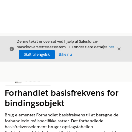
Denne tekst er oversat ved hjælp af Salesforce-
maskinoversættelsessystem. Du finder flere detaljer
her
.
Luk
Luk
Luk
Skift til engelsk
Ikke nu
Indhold
Vis indholdsfortegnelse
Forhandlet basisfrekvens for
bindingsobjekt
Brug elementet Forhandlet basisfrekvens til at beregne de
forhandlede målspecifikke satser. Det forhandlede
basisfrekvenselement bruger opslagstabellen