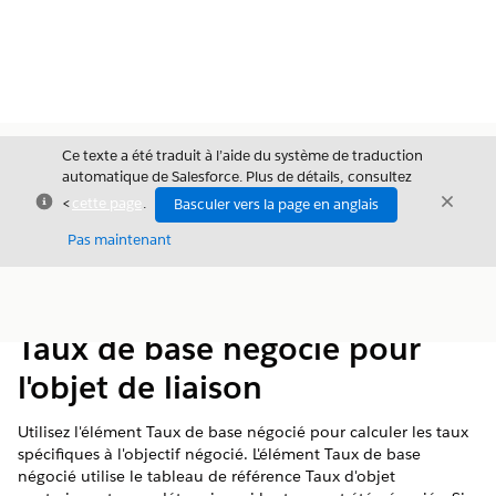
Ce texte a été traduit à l’aide du système de traduction
automatique de Salesforce. Plus de détails, consultez
Fermer
Ferme
<
cette page
.
Basculer vers la page en anglais
Fermer
Pas maintenant
Table des
Afficher la table des matières
matières
Taux de base négocié pour
l'objet de liaison
Utilisez l'élément Taux de base négocié pour calculer les taux
spécifiques à l'objectif négocié. L'élément Taux de base
négocié utilise le tableau de référence Taux d'objet