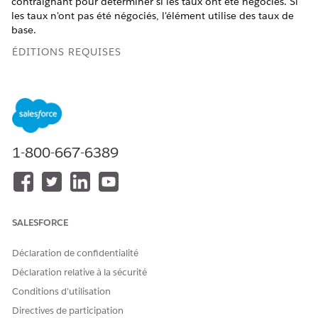
contraignant pour déterminer si les taux ont été négociés. Si
les taux n'ont pas été négociés, l'élément utilise des taux de
base.
ÉDITIONS REQUISES
Disponible avec : Lightning Experience
Disponible avec :
Enterprise
Edition,
Unlimited
Edition et
Developer
Edition avec
la licence Revenue Cloud Advanced
1-800-667-6389
Variables de taux de base négociées
Mappez les variables du tableau de référence Taux d'objet de
liaison 2 avec les balises de contexte appropriées.
SALESFORCE
Variables de règle d'entrée
Déclaration de confidentialité
NOM DU
BALISE DE
DESCRIPTION DE LA BALISE
PARAMÈTR
CONTEXTE
DE CONTEXTE
Déclaration relative à la sécurité
E
MAPPÉE
Conditions d’utilisation
ID
BindingObject
L'ID de l'enregistrement
Directives de participation