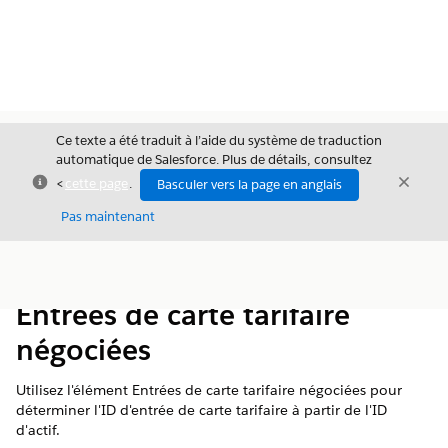
Ce texte a été traduit à l’aide du système de traduction
automatique de Salesforce. Plus de détails, consultez
Fermer
Ferme
<
cette page
.
Basculer vers la page en anglais
Fermer
Pas maintenant
Table des
Afficher la table des matières
matières
Entrées de carte tarifaire
négociées
Utilisez l'élément Entrées de carte tarifaire négociées pour
déterminer l'ID d'entrée de carte tarifaire à partir de l'ID
d'actif.