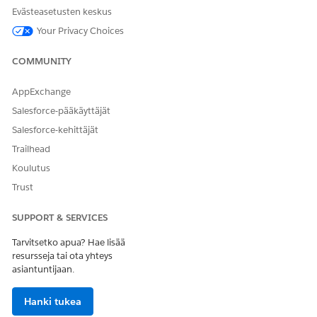
Evästeasetusten keskus
Card -
myytävään tuotteeseen,
merkintä:
johon käyttöresurssi on
Your Privacy Choices
Binding-
liitetty.
objektin
COMMUNITY
tunnus
Säännön
TierRateCardEnt
Tason korttimerkinnän
AppExchange
kortin
ry
tunnus.
Salesforce-pääkäyttäjät
merkinnän
tunnus
Salesforce-kehittäjät
Trailhead
Alkamispäiv
RatingDecisionD
Transaktion
ä
ateTime
alkamispäivä.
Koulutus
Trust
Päättymispäi
RatingDecisionD
Transaktion
vä
ateTime
päättymispäivä.
SUPPORT & SERVICES
Tulosääntöjen muuttujat
Tarvitsetko apua? Hae lisää
resursseja tai ota yhteys
PARAMETRI
KARTOITETTU
CONTEXT-TUNNISTEEN
asiantuntijaan.
N NIMI
KONTEKSTI -
KUVAUS
TUNNISTE
Hanki tukea
Säädön
Luo mukautettu
Säädön tyyppi.