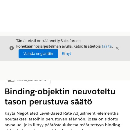
Tämä teksti on käännetty Salesforcen
konekäännösjärjestelmän avulla. Katso lisätietoja
täältä
.
Sulje
Sulje
Sulje
Vaihda englantiin
Ei nyt
Sisällysluettelo
Näytä sisällysluettelo
Binding-objektin neuvoteltu
tason perustuva säätö
Käytä Negotiated Level-Based Rate Adjustment -elementtiä
noutaaksesi tasoihin perustuvan säännön, jossa on sidottu
arvoalue, joka liittyy päätöstaulukossa määritettyyn binding-