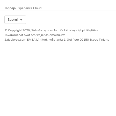
tyyppi
tunniste
Tarjoaja
Experience Cloud
Säätöarvo
Luo mukautettu
Säätöarvo.
tunniste
Select Org
Suomi
Mittayksikön
Luo mukautettu
Syötä säännön kortin
© Copyright 2026, Salesforce.com Inc. Kaikki oikeudet pidätetään.
mittayksikkö
tunniste
merkintään liittyvä
Tavaramerkit ovat omistajiensa omaisuutta.
vakiomuotoinen
Salesforce.com EMEA Limited, Keilaranta 1, 3rd floor 02150 Espoo Finland
mittayksikkö.
Input-muuttujat
PARAMETRI
KARTOITETTU
CONTEXT-TUNNISTEEN
N NIMI
KONTEKSTI -
KUVAUS
TUNNISTE
Määrä
OverageQuantity
Määritä transaktiossa
käytettyjen rivikohteiden
määrä.
Syötetty
NetUnitRate
Käyttöresurssin
yksikkösuhd
lisätiedot.
e