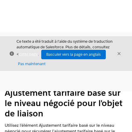
Ce texte a été traduit à l’aide du système de traduction
automatique de Salesforce. Plus de détails, consultez
Fermer
Ferme
<
cette page
.
Basculer vers la page en anglais
Fermer
Pas maintenant
Table des
Afficher la table des matières
matières
Ajustement tarifaire basé sur
le niveau négocié pour l'objet
de liaison
Utilisez l'élément Ajustement tarifaire basé sur le niveau
négocié pour récupérer l'ajustement tarifaire basé sur le