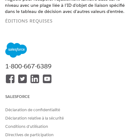
niveau avec une plage liée à l'ID d'objet de liaison spécifié
dans le tableau de décision avec d'autres valeurs d'entrée.
ÉDITIONS REQUISES
Disponible avec : Lightning Experience
Disponible avec :
Enterprise
Edition,
Unlimited
Edition et
Developer
Edition avec
la licence Revenue Cloud Advanced
1-800-667-6389
Variables d'ajustement basées sur le niveau négociées
Mappez les variables du tableau de référence Ajustement
tarifaire basé sur le niveau de l'objet de liaison 2 avec les
balises de contexte appropriées.
SALESFORCE
Variables de règle d'entrée
Déclaration de confidentialité
NOM DU
BALISE DE
DESCRIPTION DE LA
Déclaration relative à la sécurité
PARAMÈTRE
CONTEXTE
BALISE DE CONTEXTE
Conditions d’utilisation
MAPPÉE
Directives de participation
Entrée de
BindingObject_
L'ID de l'enregistrement