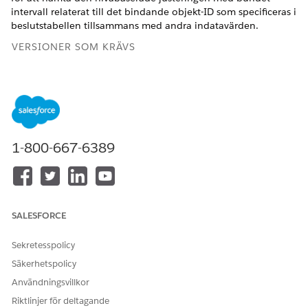
intervall relaterat till det bindande objekt-ID som specificeras i
beslutstabellen tillsammans med andra indatavärden.
VERSIONER SOM KRÄVS
Tillgängliga i: Lightning Experience
Tillgängliga i:
Enterprise
,
Unlimited
och
Developer
Editions
med
licensen Revenue Cloud Advanced
1-800-667-6389
Förhandlade nivåbaserade justeringsvariabler
Mappa variablerna i söktabellen Bindningsobjektnivåbaserad
justering av taxa 2 till relevanta sammanhangstaggar.
SALESFORCE
Indataregelvariabler
Sekretesspolicy
PARAMETER
MAPPAD
BESKRIVNING AV
NAMN
SAMMANHANGS
SAMMANHANGSTAGG
Säkerhetspolicy
TAGG
Användningsvillkor
Kortpost för
BindingObject_
ID för den bindande
Riktlinjer för deltagande
bindande
_std
objektposten som är