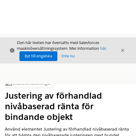
Den här texten har översatts med Salesforces
maskinöversättningssystem. Mer information
här
.
Stäng
Stäng
Stäng
Byt till engelska
Inte nu
Innehållsförteckningar
Visa innehållsförteckning
Justering av förhandlad
nivåbaserad ränta för
bindande objekt
Använd elementet Justering av förhandlad nivåbaserad ränta
för att hämta den nivåbaserade justeringen med bundet