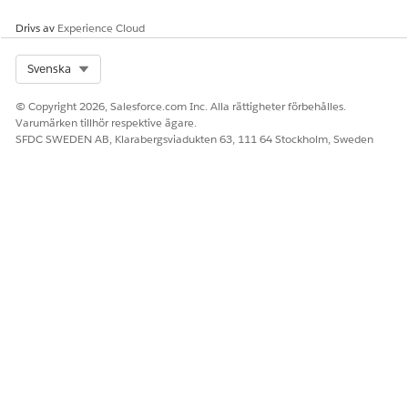
Justeringsvär
Skapa en egen
Justeringsvärdet.
de
tagg
Drivs av
Experience Cloud
Namn på
Skapa en egen
Ange
Select Org
Svenska
måttenhet
tagg
standardmåttenheten
för taxa
relaterad till
© Copyright 2026, Salesforce.com Inc. Alla rättigheter förbehålles.
inmatningen av
Varumärken tillhör respektive ägare.
taxeringskortet.
SFDC SWEDEN AB, Klarabergsviadukten 63, 111 64 Stockholm, Sweden
Indatavariabler
PARAMETER
MAPPAD
BESKRIVNING AV
NAMN
SAMMANHANGST
SAMMANHANGSTAGG
AGG
Kvantitet
OverageQuantity
Specificera mängden
radartiklar som används i
transaktionen.
Enhetspris
NetUnitRate
Kursdetaljerna för
för indata
användningsresursen.
Utdatavariabler