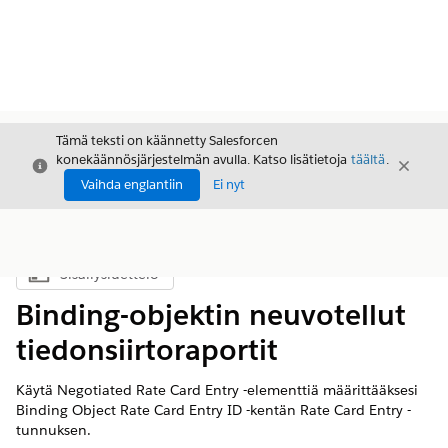
Tämä teksti on käännetty Salesforcen
konekäännösjärjestelmän avulla. Katso lisätietoja
täältä
.
Sulje
Sulje
Sulje
Vaihda englantiin
Ei nyt
Sisällysluettelo
Näytä sisällysluettelo
Binding-objektin neuvotellut
tiedonsiirtoraportit
Käytä Negotiated Rate Card Entry -elementtiä määrittääksesi
Binding Object Rate Card Entry ID -kentän Rate Card Entry -
tunnuksen.