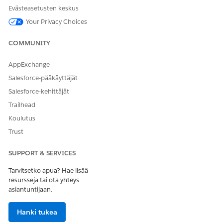
liitetty.
Evästeasetusten keskus
Your Privacy Choices
Käyttöresu
UsageResource
Neuvoteltavan
rssin
käyttöresurssin tunnus.
tunnus
COMMUNITY
Mittayksik
NetUnitRateUo
Suhdekorttiin liittyvän
AppExchange
kö-tunnus
m
vakiomuotoisen mittayksikön
tunnus.
Salesforce-pääkäyttäjät
Salesforce-kehittäjät
EffectiveFr
RatingDecision
Transaktion alkamispäivä.
om
DateTime
Trailhead
Koulutus
EffectiveTo
RatingDecision
Transaktion päättymispäivä.
DateTime
Trust
SUPPORT & SERVICES
Tulosääntöjen muuttujat
Tarvitsetko apua? Hae lisää
PARAMETRI
KARTOITETTU
CONTEXT-TUNNISTEEN
resursseja tai ota yhteys
N NIMI
KONTEKSTI -
KUVAUS
asiantuntijaan.
TUNNISTE
Binding
Luo mukautettu
Määrittää
Hanki tukea
Object Rate -
tunniste
asiaankuuluvan binding-