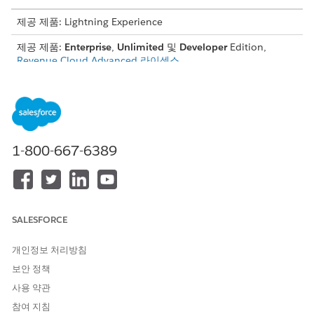
제공 제품: Lightning Experience
제공 제품:
Enterprise
,
Unlimited
및
Developer
Edition,
Revenue Cloud Advanced 라이센스
협상된 요율 카드 항목 변수
바인딩 개체 요율 카드 항목 2 조회 테이블의 변수를 관련 컨텍스트
태그에 매핑합니다.
1-800-667-6389
입력 규칙 변수
매개 변수
매핑된 컨텍스트
컨텍스트 태그의 설명
이름
태그
SALESFORCE
바인딩 개
BindingObject
사용 자원이 연결된 판매 가능
__std
체 ID
한 제품과 관련된 바인딩 개체
개인정보 처리방침
레코드의 ID입니다.
보안 정책
사용 자원
UsageResource
협상된 사용 자원의 ID입니다.
사용 약관
ID
참여 지침