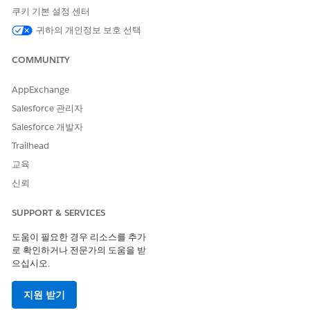
측정 단위
NetUnitRateUo
요율표와 관련된 표준 측정 단
쿠키 기본 설정 센터
m
ID
위의 ID입니다.
귀하의 개인정보 보호 선택
EffectiveFr
RatingDecision
트랜잭션의 시작 일자입니다.
om
DateTime
COMMUNITY
EffectiveTo
RatingDecision
트랜잭션의 종료 일자입니다.
AppExchange
DateTime
Salesforce 관리자
출력 규칙 변수
Salesforce 개발자
Trailhead
매개 변수 이름
매핑된 컨텍스트 태
컨텍스트 태그의 설명
교육
그
신뢰
바인딩 개체
사용자 정의 태그
유효 기간 내에 앵커 대상에
속도 순서
만들기
대해 여러 비율이 정의된 경
SUPPORT & SERVICES
우 해당하는 바인딩 개체 비
율을 결정합니다.
도움이 필요한 경우 리소스를 추가
로 확인하거나 전문가의 도움을 받
바인딩 개체
사용자 정의 태그
바인딩 개체 요율 카드 항목
으십시오.
속도 카드 항
만들기
의 ID입니다.
목 ID
지원 받기
요율표 항목
사용자 정의 태그
바인딩 개체 ID와 연결된