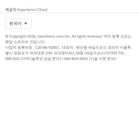
ID
만들기
요율 카드 항목 ID입니다.
제공자
Experience Cloud
요율표 유형
사용자 정의 태그
요율 카드 유형이 특성, 기
만들기
본 또는 계층인지 지정합니
Select Org
한국어
다.
© Copyright 2026, Salesforce.com Inc. All rights reserved. 여러 등록 상표는
해당 소유자의 것입니다.
출력 변수
사업자 등록번호 : 120-86-92851 , 대표자 : 벤슨웡 세일즈포스 코리아 서울특
별시 영등포구 여의대로 108, 파크원타워2 28층 (세일즈포스) 07335 TEL :
매개 변수 이
매핑된 컨텍스트 태
컨텍스트 태그의 설명
080-822-1378 (솔루션 상담 문의) | 080-805-9651 (기술 지원 문의)
름
그
계층 요율 카
TierRateCardEntr
계층 유형의 요율 카드 항
y
드 항목 ID
목 ID입니다.
기본 요금 카
BaseRateCardEnt
기본 유형의 요율 카드 항
ry
드 항목 ID
목 ID입니다.
바인딩 개체
BindingObjectBa
기본 유형의 바인딩 개체
seRateCardEntry
기본 요율 카
요율 카드 항목 ID입니다.
__std
드 항목