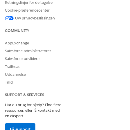
Retningslinjer for deltagelse
Id for poster
BindingObjectTi
Id'et på
for kort for
erRateCardEntry
vurderingskortposten af
Cookie-præferencecenter
bindingsfrek
__std
typen Niveau.
Uw privacybeslissingen
vens
Nederste
OverageQuantit
Det mindste antal
COMMUNITY
grænse
y
enheder for et
(OverageKvantit
anvendelsesprodukt.
AppExchange
et)
Salesforce-administratorer
Øverste
OverageQuantit
Det maksimale antal
Salesforce-udviklere
grænse
y
enheder for et
Trailhead
(OverageKvantit
anvendelsesprodukt.
et)
Uddannelse
Tillid
Outputregelvariabler
SUPPORT & SERVICES
PARAMETER
TILKNYTTET
BESKRIVELSE AF
NAVN
KONTEKST-TAG
KONTEKSTTAG
Har du brug for hjælp? Find flere
ressourcer, eller få kontakt med
Justeringsty
Opret et
Angiv den justeringstype,
en ekspert.
pe
tilpasset tag
der er gældende for
anvendelsesressourcen.
Få support