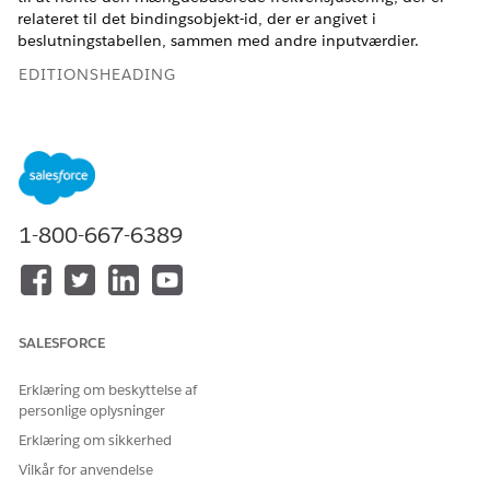
relateret til det bindingsobjekt-id, der er angivet i
beslutningstabellen, sammen med andre inputværdier.
EDITIONSHEADING
Tilgængelig i: Lightning Experience
Tilgængelig i:
Enterprise
,
Unlimited
og
Developer
Edition
med
Revenue Cloud Advanced-licensen
1-800-667-6389
Forhandlede mængdebaserede justeringsvariabler
Tilknyt variablerne i opslagstabellen Volumenbaseret
frekvensjustering 2 for bindingsobjekt til de relevante
konteksttags.
SALESFORCE
Inputregelvariabler
Erklæring om beskyttelse af
personlige oplysninger
PARAMETER
TILKNYTTET
BESKRIVELSE AF
NAVN
KONTEKST-TAG
KONTEKSTTAG
Erklæring om sikkerhed
Vilkår for anvendelse