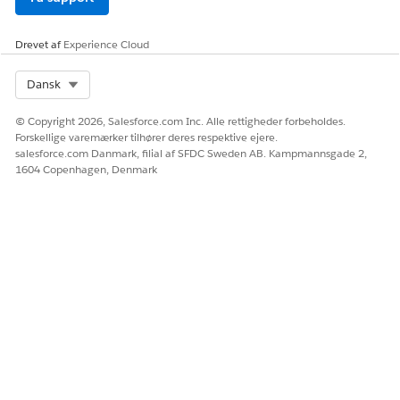
Justeringsvæ
Opret et
Angiv den
rdi
tilpasset tag
justeringsværdi, der er
Drevet af
Experience Cloud
gældende for
anvendelsesressourcen.
Select Org
Dansk
Vurderingsk
Opret et
Angiv den
ortpost:
tilpasset tag
standardmåleenhed, der
© Copyright 2026, Salesforce.com Inc. Alle rettigheder forbeholdes.
Vurderingse
er relateret til
Forskellige varemærker tilhører deres respektive ejere.
nhed for
kreditkortposten.
salesforce.com Danmark, filial af SFDC Sweden AB. Kampmannsgade 2,
målnavn
1604 Copenhagen, Denmark
Inputvariabler
PARAMETER
TILKNYTTET
BESKRIVELSE AF
NAVN
KONTEKST-TAG
KONTEKSTTAG
Mængde
OverageQuantity
Angiv den mængde, der
(OverageKvantite
forbruges over den
t)
tildelte mængde.
Inputenhed
NetUnitRate
Vurderingsdetaljerne for
sfrekvens
anvendelsesressourcen.