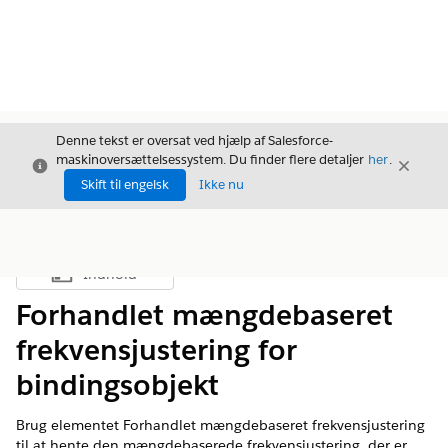
Denne tekst er oversat ved hjælp af Salesforce-
maskinoversættelsessystem. Du finder flere detaljer
her
.
Luk
Luk
Luk
Skift til engelsk
Ikke nu
Indhold
Vis indholdsfortegnelse
Forhandlet mængdebaseret
frekvensjustering for
bindingsobjekt
Brug elementet Forhandlet mængdebaseret frekvensjustering
til at hente den mængdebaserede frekvensjustering, der er