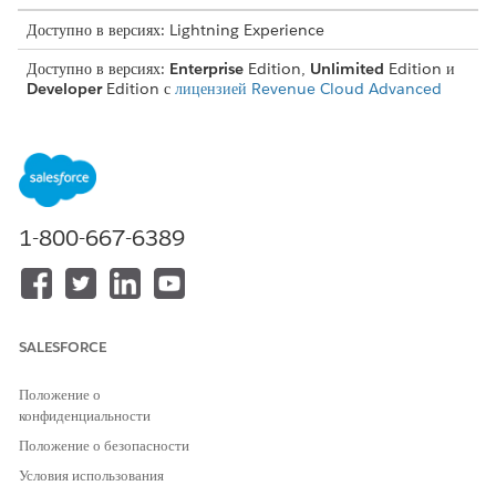
Доступно в версиях: Lightning Experience
Доступно в версиях:
Enterprise
Edition,
Unlimited
Edition и
Developer
Edition с
лицензией Revenue Cloud Advanced
Создайте правила рейтинга для ресурса использования с разным
рейтингом в разных частях мира. Например, рейтинг хранилища
данных в Европе может быть другим по сравнению с остальным
миром, в зависимости от стоимости обслуживания, налогов и
других государственных правил.
1-800-667-6389
Переменные матрицы поправки ставки
Чтобы вычислить скидки, используйте определение контекста
RateManagementContext и свяжите его с настраиваемой
матрицей поправки тарифа.
SALESFORCE
Добавление элемента матрицы поправки стоимости
Ниже указан способ добавления элемента матрицы поправки
Положение о
курса к процедуре рейтинга.
конфиденциальности
Положение о безопасности
Условия использования