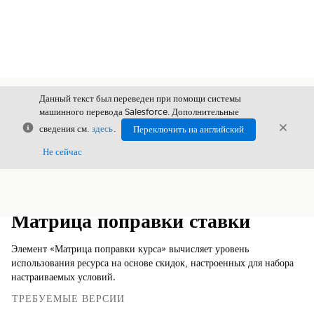
Данный текст был переведен при помощи системы
машинного перевода Salesforce. Дополнительные
Закрыть
Закры
сведения см.
здесь
.
Переключить на английский
Закрыт
Не сейчас
Содержание
Показать содержание
Матрица поправки ставки
Элемент «Матрица поправки курса» вычисляет уровень
использования ресурса на основе скидок, настроенных для набора
настраиваемых условий.
ТРЕБУЕМЫЕ ВЕРСИИ