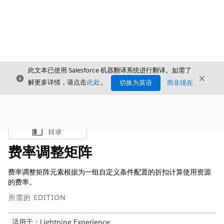
此文本已使用 Salesforce 机器翻译系统进行翻译。如需了
关闭
关闭
关闭
解更多详情，请点击
此处
。
切换为英语
而非现在
目录
显示目录
费率调整矩阵
费率调整矩阵元素根据为一组自定义条件配置的折扣计算使用资源
的费率。
所需的 EDITION
适用于：Lightning Experience