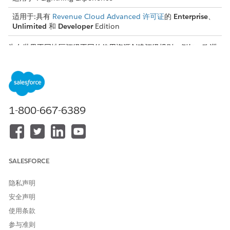
适用于:具有
Revenue Cloud Advanced 许可证
的
Enterprise
、
Unlimited
和
Developer
Edition
为在世界不同地区评级不同的使用资源创建评级规则。例如，欧洲
与世界其他地区相比，数据存储的评级不同，这取决于服务成本、
税收和其他政府法规。
费率调整矩阵变量
要计算折扣，请使用 RateManagementContext 上下文定义，
并将其与自定义费率调整矩阵相关联。
1-800-667-6389
添加费率调整矩阵元素
以下是如何将费率调整矩阵元素添加到评级程序。
SALESFORCE
本文章是否解决您的问题？
隐私声明
请与我们共享您的想法，以便我们进行改进！
安全声明
使用条款
是
否
参与准则