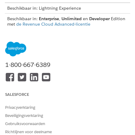
Beschikbaar in: Lightning Experience
Beschikbaar in:
Enterprise
,
Unlimited
en
Developer
Edition
met
de Revenue Cloud Advanced-licentie
Sommige variabelen binnen het element
Beoordelingsinstelling zijn verplicht. Door tags in te stellen in
het element Beoordelingsinstelling bespaart u de tijd die
nodig is voor het opgeven van dezelfde informatie voor latere
elementen. Wanneer u een beoordelingsprocedure
1-800-667-6389
samenstelt, moet u het element Beoordelingsinstelling
toevoegen als het eerste beoordelingselement.
SALESFORCE
Privacyverklaring
Beveiligingsverklaring
Gebruiksvoorwaarden
Richtlijnen voor deelname