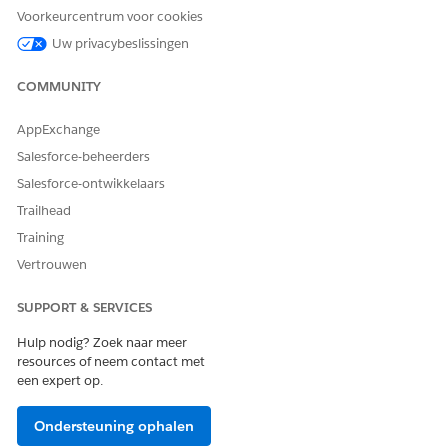
Voorkeurcentrum voor cookies
Uw privacybeslissingen
COMMUNITY
AppExchange
Salesforce-beheerders
Salesforce-ontwikkelaars
U kunt de ingestelde contexttags wijzigen voor
OPMERKING
Trailhead
de daaropvolgende beoordelingselementen in uw
beoordelingsprocedure. De tag in het element Beoordeling
Training
staat vóór de tags in het element Beoordelingsinstelling.
Vertrouwen
SUPPORT & SERVICES
Hulp nodig? Zoek naar meer
resources of neem contact met
HEEFT DIT ARTIKEL UW PROBLEEM OPGELOST?
een expert op.
Laat ons weten wat we kunnen doen om te verbeteren!
Ja
Nee
Ondersteuning ophalen