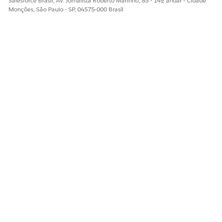
Salesforce Brasil, Av. Jornalista Roberto Marinho, 85 - 14º andar - Cidade
Monções, São Paulo - SP, 04575-000 Brasil