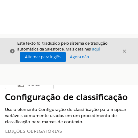
Este texto foi traduzido pelo sistema de tradução
automática da Salesforce. Mais detalhes
aqui
.
Fechar
Fecha
Fechar
Alternar para inglês
Agora não
Índice
Mostrar índice
Configuração de classificação
Use o elemento Configuração de classificação para mapear
variáveis comumente usadas em um procedimento de
classificação para marcas de contexto.
EDIÇÕES OBRIGATÓRIAS