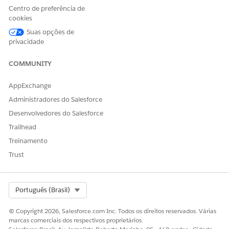
Centro de preferência de
cookies
Suas opções de
privacidade
COMMUNITY
AppExchange
Você pode modificar as marcas de contexto definidas
Administradores do Salesforce
NOTA
para os elementos de classificação subsequentes em seu
Desenvolvedores do Salesforce
procedimento de classificação. A marca no elemento de
Trailhead
classificação precede as marcas no elemento de
Treinamento
Configuração de classificação.
Trust
Select Org
Português (Brasil)
ESTE ARTIGO RESOLVEU SEU PROBLEMA?
Diga-nos para podermos melhorar!
© Copyright 2026, Salesforce.com Inc. Todos os direitos reservados. Várias
marcas comerciais dos respectivos proprietários.
Sim
Não