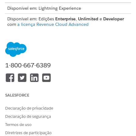
Disponível em: Lightning Experience
Disponível em: Edições
Enterprise
,
Unlimited
e
Developer
com
a licença Revenue Cloud Advanced
Algumas das variáveis no elemento Configuração de
classificação são obrigatórias. Ao definir marcações no
elemento Configuração de classificação, você economiza o
tempo necessário para inserir as mesmas informações para
elementos posteriores. Ao criar um procedimento de
1-800-667-6389
classificação, você deve adicionar o elemento Configuração
de classificação como o primeiro elemento de classificação.
SALESFORCE
Declaração de privacidade
Declaração de segurança
Termos de uso
Diretrizes de participação