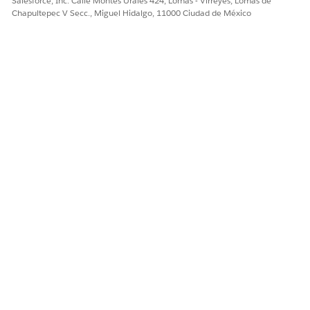
Salesforce, Inc. Calle Montes Urales 424, Lomas - Virreyes, Lomas de
Chapultepec V Secc., Miguel Hidalgo, 11000 Ciudad de México