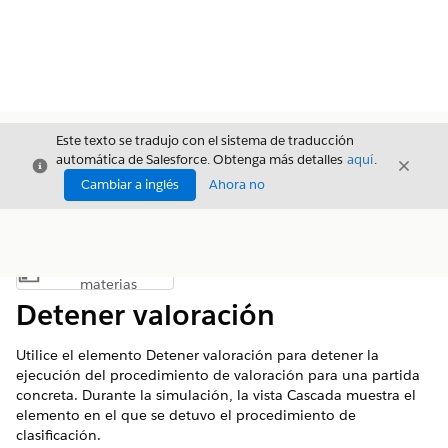
Este texto se tradujo con el sistema de traducción
automática de Salesforce. Obtenga más detalles
aquí
.
Cerrar
Cerrar
Cerrar
Cambiar a inglés
Ahora no
Índice de
Mostrar índice de materias
materias
Detener valoración
Utilice el elemento Detener valoración para detener la
ejecución del procedimiento de valoración para una partida
concreta. Durante la simulación, la vista Cascada muestra el
elemento en el que se detuvo el procedimiento de
clasificación.