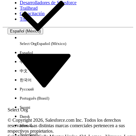
Desarrolladores de Salesforce
Trailhead
Experiencia
Capacitación
Trust
Español (México)
Borrar todo
Listo
Select Org
Español (México)
Español
中文（简体）
中文（繁體）
한국어
Русский
Português (Brasil)
Suomi
Select Org
Dansk
© Copyright 2026, Salesforce.com Inc. Todos los derechos
reservados. Las distintas marcas comerciales pertenecen a sus
Svenska
respectivos propietarios.
No hay resultados
Nederlands