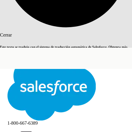
Buscar
Cerrar
Este texto se tradujo con el sistema de traducción automática de Salesforce. Obtenga más
Cambiar a inglés
Ahora no
detalles
aquí
.
Cerrar
Cerrar
1-800-667-6389