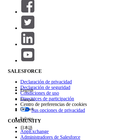
Filtros (0)
SELECCIONAR FILTROS
Agregar
Área de productos
Repercusión de función
SALESFORCE
Declaración de privacidad
Declaración de seguridad
English
Condiciones de uso
Directrices de participación
Français
Centro de preferencias de cookies
Deutsch
Sus opciones de privacidad
Edición
Italiano
COMMUNITY
日本語
AppExchange
Administradores de Salesforce