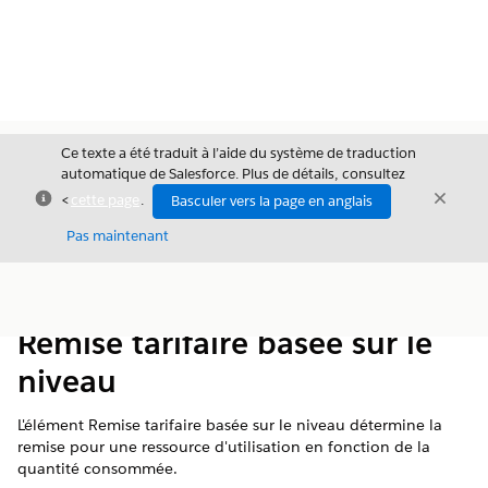
Ce texte a été traduit à l’aide du système de traduction
automatique de Salesforce. Plus de détails, consultez
Fermer
Ferme
<
cette page
.
Basculer vers la page en anglais
Fermer
Pas maintenant
Table des
Afficher la table des matières
matières
Remise tarifaire basée sur le
niveau
L'élément Remise tarifaire basée sur le niveau détermine la
remise pour une ressource d'utilisation en fonction de la
quantité consommée.