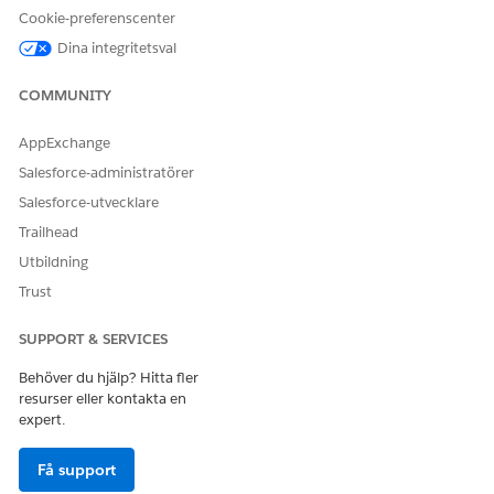
Cookie-preferenscenter
Så här kan du lägga till elementet Volymbaserad rabatt i
din värderingsprocess.
Dina integritetsval
COMMUNITY
AppExchange
LÖSTE DENNA ARTIKEL DITT PROBLEM?
Salesforce-administratörer
Berätta för oss vad vi kan förbättra!
Salesforce-utvecklare
Ja
Nej
Trailhead
Utbildning
Trust
SUPPORT & SERVICES
Behöver du hjälp? Hitta fler
resurser eller kontakta en
expert.
Få support