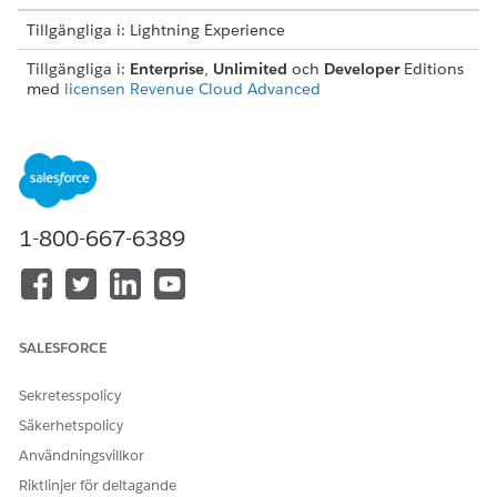
Tillgängliga i: Lightning Experience
Tillgängliga i:
Enterprise
,
Unlimited
och
Developer
Editions
med
licensen Revenue Cloud Advanced
Skapa till exempel värderingsregler för en användningsresurs
som är berättigad till 25 % rabatt för 100 MB eller fler
enheter som används över de beviljade gränserna. Och en
kund konsumerar 150 MB.
1-800-667-6389
Volymbaserade rabattvariabler för icke förhandlingsbara
priser
För att beräkna icke förhandlingsbara priser, använd
sammanhangsdefinitionen RateManagementContext och
relatera elementet Volymbaserad rabatt med söktabellen
SALESFORCE
Avgiftsjustering efter volymposter 2.
Volymbaserade rabattvariabler för förhandlingsbara priser
Sekretesspolicy
För att beräkna överlåtbara priser, relatera elementet
Säkerhetspolicy
Volymbaserad rabatt med söktabellen Volymbaserad
Användningsvillkor
justering av kurs efter ID för post för kurskort.
Riktlinjer för deltagande
Lägg till elementet Volymbaserad rabatt