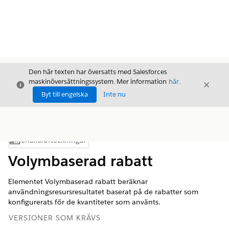
Den här texten har översatts med Salesforces
maskinöversättningssystem. Mer information
här
.
Stäng
Stäng
Stäng
Byt till engelska
Inte nu
Innehållsförteckningar
Visa innehållsförteckning
Volymbaserad rabatt
Elementet Volymbaserad rabatt beräknar
användningsresursresultatet baserat på de rabatter som
konfigurerats för de kvantiteter som använts.
VERSIONER SOM KRÄVS