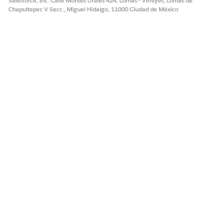
Salesforce, Inc. Calle Montes Urales 424, Lomas - Virreyes, Lomas de
Chapultepec V Secc., Miguel Hidalgo, 11000 Ciudad de México