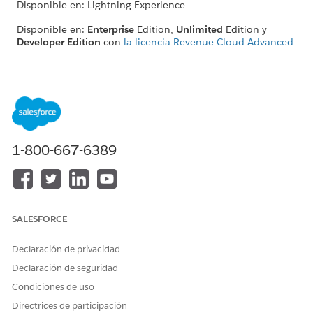
Disponible en: Lightning Experience
Disponible en:
Enterprise
Edition,
Unlimited
Edition y
Developer Edition
con
la licencia Revenue Cloud Advanced
PERMISOS DE USUARIO NECESARIOS
Para activar Gestión de
Personalizar aplicación
frecuencias:
En Configuración, busque y seleccione
Gestión de uso
|
1-800-667-6389
Configuración de gestión de uso
.
Active Gestión de frecuencias.
SALESFORCE
¿RESOLVIÓ ESTE ARTÍCULO SU PROBLEMA?
¡Háganos saber cómo podemos mejorar!
Declaración de privacidad
Declaración de seguridad
Sí
No
Condiciones de uso
Directrices de participación