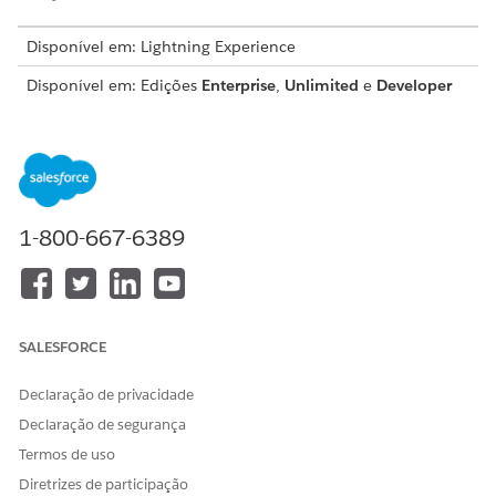
Disponível em: Lightning Experience
Disponível em: Edições
Enterprise
,
Unlimited
e
Developer
com
a licença Revenue Cloud Advanced
PERMISSÕES NECESSÁRIAS AO USUÁRIO
Para habilitar o
Personalizar aplicativo
Gerenciamento de taxa:
1-800-667-6389
Em Configuração, localize e selecione
Gerenciamento de
uso
|
Configurações de gerenciamento de uso
.
Ative o Gerenciamento de taxa.
SALESFORCE
Declaração de privacidade
ESTE ARTIGO RESOLVEU SEU PROBLEMA?
Declaração de segurança
Diga-nos para podermos melhorar!
Termos de uso
Sim
Não
Diretrizes de participação