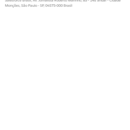
Salesforce Brasil, Av. Jornalista Roberto Marinho, 85 - 14º andar - Cidade
Monções, São Paulo - SP, 04575-000 Brasil