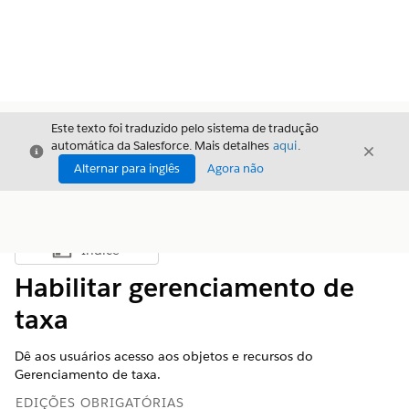
Este texto foi traduzido pelo sistema de tradução
automática da Salesforce. Mais detalhes
aqui
.
Fechar
Fecha
Fechar
Alternar para inglês
Agora não
Índice
Mostrar índice
Habilitar gerenciamento de
taxa
Dê aos usuários acesso aos objetos e recursos do
Gerenciamento de taxa.
EDIÇÕES OBRIGATÓRIAS