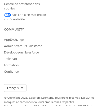
Centre de préférence des
journaux pas à pas ne sont pas disponibles.
cookies
La persistance en cascade des taux stocke des journaux
Vos choix en matière de
d'exécution détaillés pour chaque transaction. Au fil du
confidentialité
temps, cette utilisation croissante du stockage de données
peut avoir un impact mineur sur les performances
COMMUNITY
globales du système, en particulier dans les
environnements à haut volume. Si vous traitez de
AppExchange
nombreuses transactions et n'exigez pas de traçabilité
Administrateurs Salesforce
historique au niveau de l'étape pour les audits ou la
résolution des litiges, désactivez la persistance afin d'éviter
Développeurs Salesforce
l'empilement inutile du stockage.
Trailhead
Dans Configuration, saisissez
Gestion de l'utilisation
Formation
dans la case Recherche rapide, puis sélectionnez
Confiance
Configuration de Gestion
tarifaire.
Activez Persistance en cascade du prix.
Select Org
Français
VOIR ÉGALEMENT :
Revenue Cloud Developer Guide : Réponse en cascade de
© Copyright 2026, Salesforce.com Inc. Tous droits réservés. Les autres
marques appartiennent à leurs propriétaires respectifs.
l'élément de ligne