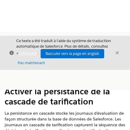
Ce texte a été traduit à l’aide du système de traduction
automatique de Salesforce. Plus de détails, consultez
Fermer
Ferme
<
cette page
.
Basculer vers la page en anglais
Fermer
Pas maintenant
Table des
Afficher la table des matières
matières
Activer la persistance de la
cascade de tarification
La persistance en cascade stocke les journaux d'évaluation de
façon structurée dans la base de données de Salesforce. Les
journaux en cascade de tarification capturent la séquence des