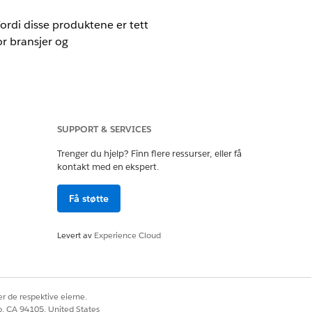
Fordi disse produktene er tett
or bransjer og
SUPPORT & SERVICES
Trenger du hjelp? Finn flere ressurser, eller få
kontakt med en ekspert.
velser.
Få støtte
 som selges til kunden. Bruksressurser
Levert av
Experience Cloud
tabehandlingskapasitet. Kunder belastes
 eller den angitte perioden.
den. Hvis du vil opprette produkter, kan
r de respektive eierne.
co, CA 94105, United States
ter. Vanligvis arver produkter som er