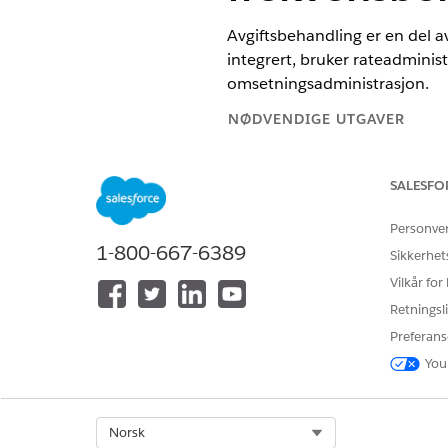
Avgiftsbehandling er en del 
integrert, bruker rateadminis
omsetningsadministrasjon
.
NØDVENDIGE UTGAVER
Tilgjengelig i Lightning Experie
SALESFO
Tilgjengelig i
Enterprise
,
Unlimi
Personve
Her er listen over de ekstern
1-800-667-6389
Sikkerhet
Vilkår for
OBJEKT
Retningsli
Ressurs for bruk
Preferans
You
Produkt
Select Org
Norsk
Produktklassifisering