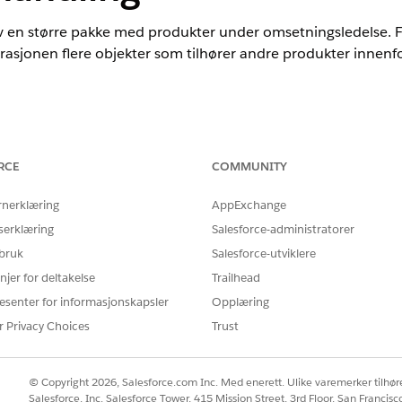
av en større pakke med produkter under
omsetningsledelse
. 
trasjonen flere objekter som tilhører andre produkter innenf
nce
RCE
COMMUNITY
ted
og
Developer
Edition med
Revenue Cloud Advanced-lisensen
rnerklæring
AppExchange
e objektene som brukes i Frekvensbehandling, og deres beskri
serklæring
Salesforce-administratorer
 bruk
Salesforce-utviklere
BESKRIVELSE
njer for deltakelse
Trailhead
En berettigelse eller tjeneste som gis med produktet
esenter for informasjonskapsler
Opplæring
er vanligvis forbruksvarer, som datalagring eller da
basert på mengden de bruker over den gitte grensen
r Privacy Choices
Trust
Eventuelle artikler eller tjenester som selges til kun
du se
Produkter
.
© Copyright 2026, Salesforce.com Inc. Med enerett. Ulike varemerker tilhøre
Salesforce, Inc. Salesforce Tower, 415 Mission Street, 3rd Floor, San Francis
En mal som du bruker til å opprette lignende produk