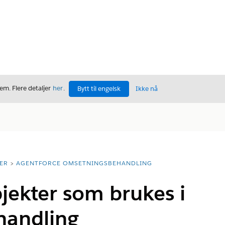
m. Flere detaljer
her
.
Bytt til engelsk
Ikke nå
ER
AGENTFORCE OMSETNINGSBEHANDLING
jekter som brukes i
handling