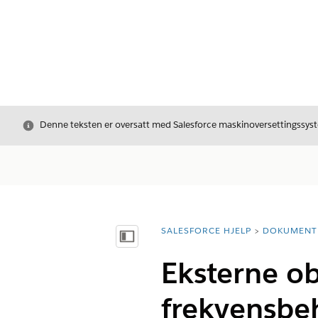
Avslutt
Denne teksten er oversatt med Salesforce maskinoversettingssyste
SALESFORCE HJELP
DOKUMENT
Du er her:
Vis innholdsfortegnelse
Eksterne ob
frekvensbe