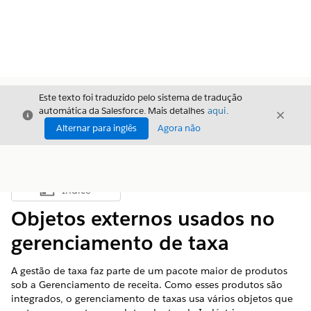
Este texto foi traduzido pelo sistema de tradução
automática da Salesforce. Mais detalhes
aqui
.
Fechar
Fecha
Fechar
Alternar para inglês
Agora não
Índice
Mostrar índice
Objetos externos usados no
gerenciamento de taxa
A gestão de taxa faz parte de um pacote maior de produtos
sob a
Gerenciamento de receita
. Como esses produtos são
integrados, o gerenciamento de taxas usa vários objetos que