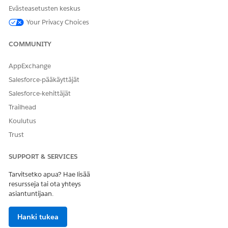
parantaa suorituskykyä, mutta vaatii päätöstaulukoiden
Evästeasetusten keskus
manuaalisia päivityksiä, kun perustasot, tasot tai säädöt
Your Privacy Choices
muuttuvat tai tarjousten kaappauksen ja tilausten
elinkaaren aikana. Suosittelemme, että valitset tietojen
COMMUNITY
noutomenetelmän, joka vastaa parhaiten omia tarpeitasi
ja suorituskykyehtojasi, jotta vältyt manuaalisilta
AppExchange
päivityksiltä ja varmistaaksesi, että tiedot noudetaan
Salesforce-pääkäyttäjät
tarkasti.
Reaaliaikainen data ei tue "ei vastaa"- tai "sisältää" -
Salesforce-kehittäjät
operaattoreita. Jos käytät näitä operaattoreita sisältäviä
Trailhead
mukautettuja päätöstaulukoita, suosittelemme
Koulutus
synkronoimaan päätöstaulukot manuaalisesti.
Trust
Hintojen hallinta tarjoaa reaaliaikaista datatukea
seuraaville elementteille, jotka ovat käytettävissä
asiaankuuluvissa toimenpiteissä.
SUPPORT & SERVICES
Arvioi Discovery -toimenpide
Tarvitsetko apua? Hae lisää
Objektin sidossuhteen säädön noutaminen
resursseja tai ota yhteys
Binding Object Rate Card -merkintöjen
asiantuntijaan.
noutaminen
Neuvoteltava luokitusmenettely
Hanki tukea
Neuvoteltujen korkokorttien merkinnät