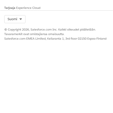
Neuvoteltu perussuhde
Tarjoaja
Experience Cloud
Neuvoteltu määräperusteinen säätö
Sitoumussuhteen säätö
Select Org
Suomi
Varmista, että organisaatiosi päätöstaulukoiden määrä
on määritettyjen rajoitusten sisällä optimoidun datan
© Copyright 2026, Salesforce.com Inc. Kaikki oikeudet pidätetään.
Tavaramerkit ovat omistajiensa omaisuutta.
noutamiseksi luokitustoimenpiteiden suorittamisen
Salesforce.com EMEA Limited, Keilaranta 1, 3rd floor 02150 Espoo Finland
aikana. Lisätietoja organisaatiossa tuettujen
päätöstaulukoiden enimmäismäärästä on kohdassa
Liiketoimintasääntöjen järjestelmän oletusrajoitukset
.
RATKAISIKO TÄMÄ ARTIKKELI ONGELMASI?
Anna palautetta, jotta voimme kehittyä!
Kyllä
Ei