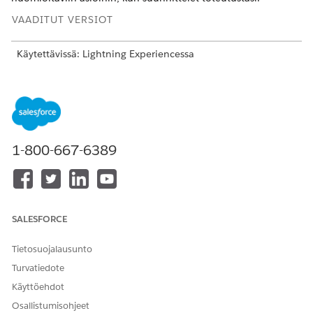
VAADITUT VERSIOT
Käytettävissä: Lightning Experiencessa
Käytettävissä:
Enterprise
Edition-,
Unlimited
Edition- ja
Developer
Edition -versioissa, joilla on
Revenue Cloud
Advanced -lisenssi
Jos haluat luoda Mittayksikkö-tietueita Säännön hallinta -
ominaisuudelle, sinun täytyy
lisätä valintaluetteloarvoja
1-800-667-6389
Mittayksikkö-objektin Tyyppi-kenttään.
Säännöstelykorttamerkintä käyttää samaa oletusarvoista
mittayksikköä, joka on määritetty asiaan liittyvän
käyttöresurssin tietueessa.
SALESFORCE
Vain Salesforce-pääkäyttäjät voivat luoda ja suorittaa
erätöitä Hintojen hallinta -ominaisuutta varten.
Pääkäyttäjät voivat valita Summer ’25 -julkaisusta alkaen
Tietosuojalausunto
päätöstaulukoista ja reaaliaikaisesta datasta
Turvatiedote
luokitustoimenpiteitä varten. Reaaliaikaisen datan
Käyttöehdot
vaihtoehto varmistaa tarkkuuden, mutta vaikuttaa
Osallistumisohjeet
suorituskykyyn. Toisaalta reaaliaikaisen datan käyttö voi