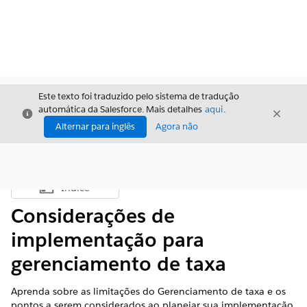
Este texto foi traduzido pelo sistema de tradução
automática da Salesforce. Mais detalhes
aqui
.
Fechar
Fecha
Fechar
Alternar para inglês
Agora não
Índice
Mostrar índice
Considerações de
implementação para
gerenciamento de taxa
Aprenda sobre as limitações do Gerenciamento de taxa e os
pontos a serem considerados ao planejar sua implementação.