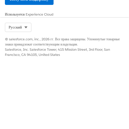
Переговорная поправка на основе объема
Поправка уровня обязательств
Используется
Experience Cloud
Для оптимизированного извлечения данных во время
выполнения процедур рейтинга убедитесь, что количество
Select Org
Русский
таблиц решений в вашей организации находится в
указанных пределах. Чтобы узнать максимальное
© salesforce.com, inc., 2026 гг. Все права защищены. Упомянутые товарные
количество таблиц решений, поддерживаемых в
знаки принадлежат соответствующим владельцам.
организации, см.
Стандартные ограничения механизма
Salesforce, Inc. Salesforce Tower, 415 Mission Street, 3rd Floor, San
бизнес-правил
.
Francisco, CA 94105, United States
ЭТА СТАТЬЯ РЕШИЛА ВАШУ ПРОБЛЕМУ?
Оставьте свой отзыв, чтобы мы могли стать лучше!
Да
Нет