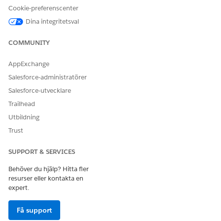
Användare av
Läsa data om prissättningshantering
Cookie-preferenscenter
körtidshantering
och kan anropa API för
prissättningshantering.
Dina integritetsval
COMMUNITY
AppExchange
Salesforce-administratörer
Systemadministratören kan skapa och
ANTECKNING
hantera batchfunktioner för Prishantering och tilldela
Salesforce-utvecklare
behörigheter för att styra åtkomst till dessa funktioner.
Trailhead
Utbildning
Trust
SUPPORT & SERVICES
LÖSTE DENNA ARTIKEL DITT PROBLEM?
Berätta för oss vad vi kan förbättra!
Behöver du hjälp? Hitta fler
resurser eller kontakta en
Ja
Nej
expert.
Få support