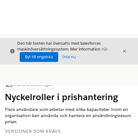
Den här texten har översatts med Salesforces
maskinöversättningssystem. Mer information
här
.
Stäng
Stäng
Stäng
Byt till engelska
Inte nu
Innehållsförteckningar
Visa innehållsförteckning
Nyckelroller i prishantering
Flera användare som arbetar med olika kapaciteter inom en
organisation kan använda och hantera en användningsresurs
priser.
VERSIONER SOM KRÄVS