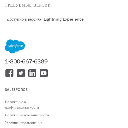
ТРЕБУЕМЫЕ ВЕРСИИ
Доступно в версиях: Lightning Experience
Доступно в версиях:
Enterprise
Edition,
Unlimited
Edition и
Developer
Edition с
лицензией Revenue Cloud Advanced
Переменные элемента строки соотнесения
Соотнесите переменные с соответствующими тегами контекста на
1-800-667-6389
уровне узла контекста и дочернего узла.
Переменные ввода:
UsageRatableSummary
Актив
SALESFORCE
UsageRatableSummaryId
CommitRate__std
Положение о
RatingDecisionDateTime
конфиденциальности
Переменные вывода:
Положение о безопасности
UsageRatableSummaryCommitmemtAssetRate__std
Условия использования
URSCARCommitmentAsset__std