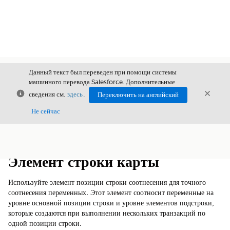
Данный текст был переведен при помощи системы
машинного перевода Salesforce. Дополнительные
Закрыть
Закры
сведения см.
здесь
.
Переключить на английский
Закрыт
Не сейчас
Содержание
Показать содержание
Элемент строки карты
Используйте элемент позиции строки соотнесения для точного
соотнесения переменных. Этот элемент соотносит переменные на
уровне основной позиции строки и уровне элементов подстроки,
которые создаются при выполнении нескольких транзакций по
одной позиции строки.