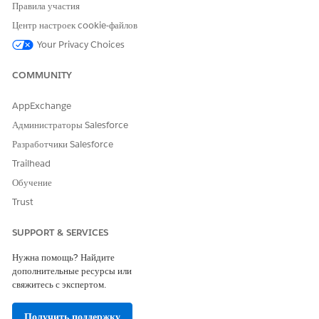
Правила участия
URSCARId__std
URSCARNetUnitRate__std
Центр настроек cookie-файлов
URSCARRatingDecisionDateTime__std
Your Privacy Choices
COMMUNITY
ЭТА СТАТЬЯ РЕШИЛА ВАШУ ПРОБЛЕМУ?
AppExchange
Оставьте свой отзыв, чтобы мы могли стать лучше!
Администраторы Salesforce
Да
Нет
Разработчики Salesforce
Trailhead
Обучение
Trust
SUPPORT & SERVICES
Нужна помощь? Найдите
дополнительные ресурсы или
свяжитесь с экспертом.
Получить поддержку