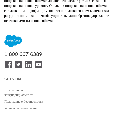
поправка на основе объема» аналогичен элементу «Согласованная
поправка на основе уровня». Однако, в поправке на основе объема,
согласованные тарифы применяются одинаково ко всем количествам
ресурса использования, чтобы упростить единообразное управление
переговорами на основе объема.
ТРЕБУЕМЫЕ ВЕРСИИ
Доступно в версиях: Lightning Experience
Доступно в версиях:
Enterprise
Edition,
Unlimited
Edition и
1-800-667-6389
Developer
Edition с
лицензией Revenue Cloud Advanced
Переменные поправки на основе объема
Соотнесите переменные в таблице поиска «Поправка курса 2 на
основе объема актива» с соответствующими тегами контекста.
SALESFORCE
Добавление согласованной поправки на основе объема
Ниже указан способ добавления элемента «Уровень поправки
Положение о
на основе объема переговоров» к процедуре рейтинга.
конфиденциальности
Положение о безопасности
Условия использования