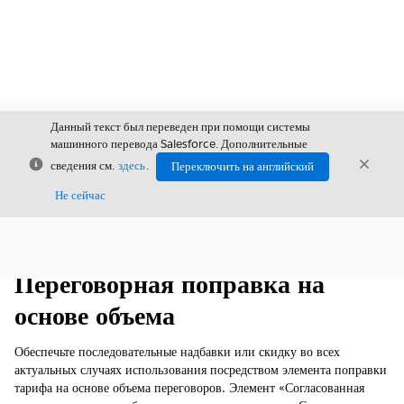
Данный текст был переведен при помощи системы
машинного перевода Salesforce. Дополнительные
Закрыть
Закры
сведения см.
здесь
.
Переключить на английский
Закрыт
Не сейчас
Содержание
Показать содержание
Переговорная поправка на
основе объема
Обеспечьте последовательные надбавки или скидку во всех
актуальных случаях использования посредством элемента поправки
тарифа на основе объема переговоров. Элемент «Согласованная