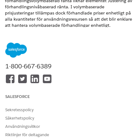
förhandlingsvolymbaserad ränta liknar elementet Justering av
förhandlingsnivåbaserad ränta. I volymbaserade
prisjusteringar tillämpas dock förhandlade priser enhetligt på
alla kvantiteter för användningsresursen så att det blir enklare
att hantera volymbaserade förhandlingar enhetligt.
VERSIONER SOM KRÄVS
Tillgängliga i: Lightning Experience
Tillgängliga i:
Enterprise
,
Unlimited
och
Developer
Editions
1-800-667-6389
med
licensen Revenue Cloud Advanced
Variabler för justering av framförhandlade volymbaserade
taxor
Mappa variablerna i söktabellen Tillgångsvolymbaserad
SALESFORCE
prisjustering 2 till relevanta sammanhangstaggar.
Lägg till volymbaserad justering av förhandlingsränta
Sekretesspolicy
Så här kan du lägga till elementet Förhandlat
Säkerhetspolicy
volymbaserat justeringsresultat i din värderingsprocess.
Användningsvillkor
Riktlinjer för deltagande