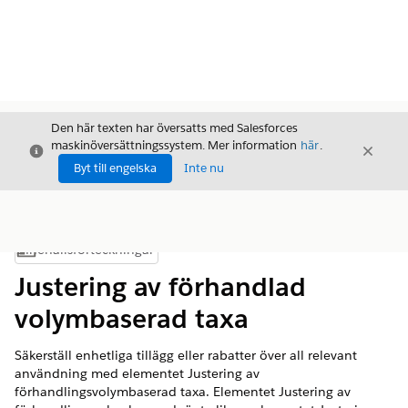
Den här texten har översatts med Salesforces
maskinöversättningssystem. Mer information
här
.
Stäng
Stäng
Stäng
Byt till engelska
Inte nu
Innehållsförteckningar
Visa innehållsförteckning
Justering av förhandlad
volymbaserad taxa
Säkerställ enhetliga tillägg eller rabatter över all relevant
användning med elementet Justering av
förhandlingsvolymbaserad taxa. Elementet Justering av