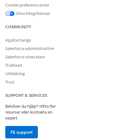
Cookie-preferenscenter
LÖSTE DENNA ARTIKEL DITT PROBLEM?
Dina integritetsval
Berätta för oss vad vi kan förbättra!
COMMUNITY
Ja
Nej
AppExchange
Salesforce-administratörer
Salesforce-utvecklare
Trailhead
Utbildning
Trust
SUPPORT & SERVICES
Behöver du hjälp? Hitta fler
resurser eller kontakta en
expert.
Få support