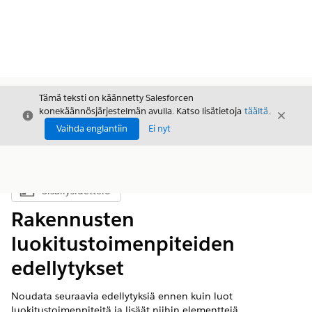
Tämä teksti on käännetty Salesforcen
konekäännösjärjestelmän avulla. Katso lisätietoja
täältä
.
Sulje
Sulje
Sulje
Vaihda englantiin
Ei nyt
Sisällysluettelo
Näytä sisällysluettelo
Rakennusten
luokitustoimenpiteiden
edellytykset
Noudata seuraavia edellytyksiä ennen kuin luot
luokitustoimenpiteitä ja lisäät niihin elementtejä.