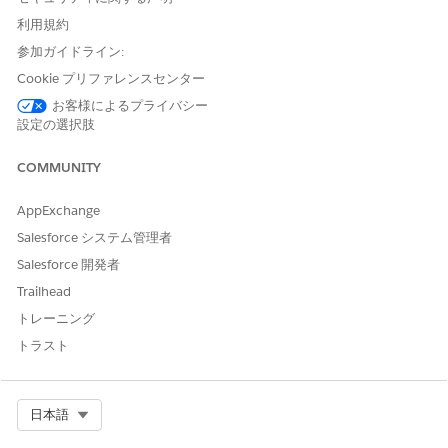
ーションで定義済みテーブルを使用します。「
ルックアップテー
利用規約
ブル
」を参照してください。デフォルトでは、Salesforce は次の
参加ガイドライン:
ルックアップテーブルを提供します。
Cookie プリファレンスセンター
レートを交渉できない場合に評価手順を作成、更新、削除する
には、次のルックアップテーブルを使用します。
お客様によるプライバシー
設定の選択肢
レートカードエントリ 2
ボリュームエントリによるレート調整 2
COMMUNITY
Rate Adjustment by Tier Entries 2 (ランクエントリ別の
レート調整 2)
AppExchange
属性エントリによるレート調整 2
Salesforce システム管理者
レートを交渉できる場合に評価手順を作成、更新、削除するに
Salesforce 開発者
は、次のルックアップテーブルを使用します。
Trailhead
レートカードエントリ 2
トレーニング
ボリュームエントリによるレート調整 2
トラスト
Rate Adjustment by Tier Entries 2 (ランクエントリ別の
レート調整 2)
アセットレートカードエントリ 2
Asset Rate 2 (資産レート 2)
Select Org
日本語
資産量ベースのレート調整 2