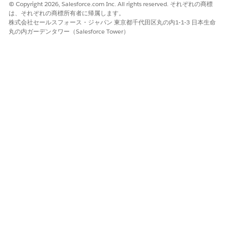
アセット階層ベースのレート調整 2
© Copyright 2026, Salesforce.com Inc. All rights reserved. それぞれの商標
は、それぞれの商標所有者に帰属します。
レートカードエントリ ID による階層ベースのレート調整
株式会社セールスフォース・ジャパン 東京都千代田区丸の内1-1-3 日本生命
レートカードエントリ ID による数量ベースのレート調整
丸の内ガーデンタワー（Salesforce Tower）
バインドオブジェクトレートカードエントリ 2
バインドオブジェクトレート 2
バインドオブジェクトの量ベースのレート調整 2
バインドオブジェクト階層ベースのレート調整 2
コミットメントベースのレート調整
交渉可能評価手順に関連する納入商品ベースのルックアッ
重要
プテーブルを表示および呼び出すには、トランザクション管理
を有効にします。または、独自のルックアップテーブルを作成
します。
コンテキスト定義の使用を有効にします。レート管理ソリュー
ションには、使用量ラテーブルサマリーオブジェクトをマッピ
ングするための RateManagementContext という独自の定義
済みコンテキスト定義が含まれています。このコンテキスト定