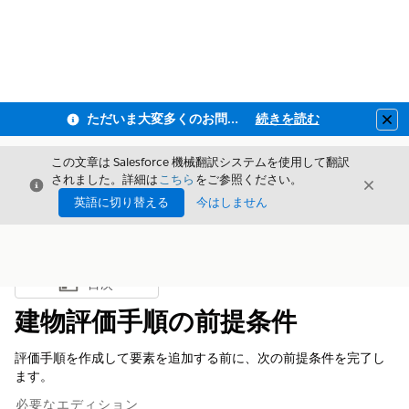
ただいま大変多くのお問い合わせをいただいており、ご連絡までにお時間を頂戴しております
続きを読む
Clo
この文章は Salesforce 機械翻訳システムを使用して翻訳
されました。詳細は
こちら
をご参照ください。
閉じる
閉じ
閉じる
英語に切り替える
今はしません
目次
目次を表示
建物評価手順の前提条件
評価手順を作成して要素を追加する前に、次の前提条件を完了し
ます。
必要なエディション