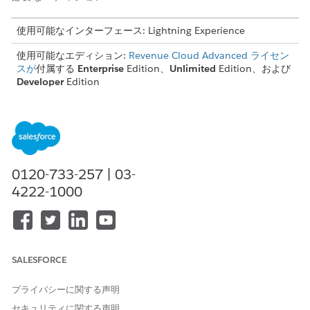
使用可能なインターフェース: Lightning Experience
使用可能なエディション:
Revenue Cloud Advanced ライセン
スが
付属する
Enterprise
Edition、
Unlimited
Edition、および
Developer
Edition
ユーザーには次の「Rate Management Design Time (レート管理
設計時間)」ユーザー権限が必要です。
コンテキスト定義を作成します。
レート管理で決定表を作成、編集、有効化します。
0120-733-257 | 03-
評価手順を作成、更新、削除する。
4222-1000
レート管理では、CSV ベースの決定表と決定マトリックス
メモ
SALESFORCE
はサポートされません。
プライバシーに関する声明
カスタムルックアップテーブルを作成するか、レート管理ソリュ
セキュリティに関する声明