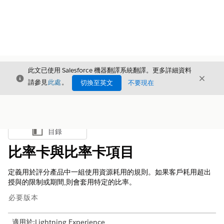
此文已使用 Salesforce 機器翻譯系統翻譯。更多詳細資料
結束
結束
結束
請參見
此處
。
切換至英文
不要現在
目錄
顯示目錄
比率卡與比率卡項目
定義用於評分產品中一組使用資源耗用的規則。如果客戶耗用超出
授與的限制或期間,則會套用特定的比率。
必要版本
適用於:Lightning Experience