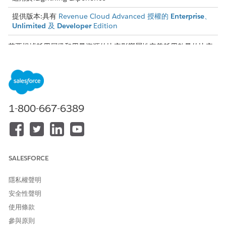
提供版本:具有
Revenue Cloud Advanced 授權的
Enterprise
、
Unlimited
及
Developer
Edition
若要根據耗用層級和用量資源的比率影響屬性定義耗用數量的比率,
請使用比率卡項目。每個項目都會連結至一個比率卡,且這些比率卡
項目在指定的生效日期之前有效。使用「狀態」欄位管理比率卡項
目的生命週期,這可讓您將項目設定為草稿、啟用或未啟用。您可以
將草稿項目轉換為啟用或停用。此外,您可以視需要停用已啟用的項
目或重新啟用項目。
1-800-667-6389
建立比率卡
比率卡會定義用於評分銷售產品所授與使用資源的規則群組。
比率卡項目
使用比率卡項目設定用於計算和控制每個使用資源最終淨速率的
SALESFORCE
比率和比率調整。設定可確保您交易的評分準確。若要確保產品
在用量銷售期間正確收費,請以標準貨幣和權杖定義產品的定
隱私權聲明
價。
安全性聲明
使用條款
參與原則