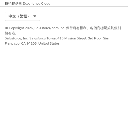
技術提供者
Experience Cloud
Select Org
中文（繁體）
© Copyright 2026, Salesforce.com Inc. 保留所有權利。各個商標屬於其個別
擁有者。
Salesforce, Inc. Salesforce Tower, 415 Mission Street, 3rd Floor, San
Francisco, CA 94105, United States