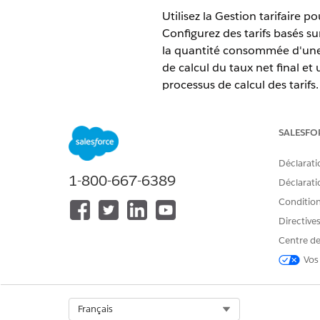
Utilisez la Gestion tarifaire p
Configurez des tarifs basés su
la quantité consommée d'une r
de calcul du taux net final et
processus de calcul des tarifs.
ÉDITIONS REQUISES
SALESFO
Disponible avec : Lightning Exp
Déclarati
Disponible avec :
Enterprise
Edi
1-800-667-6389
Déclaratio
Conditions
Revenue Clo
REMARQUE
Directive
les applications et la
Centre de
Vos
Exploration de la gestion tar
Découvrez les licences requis
principaux termes et éléments
Select Org
Français