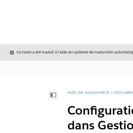
Fermer
Ce texte a été traduit à l’aide du système de traduction automatiq
AIDE DE SALESFORCE
DOCUME
Vous êtes ici :
Afficher la table des matières
Configuratio
dans Gesti