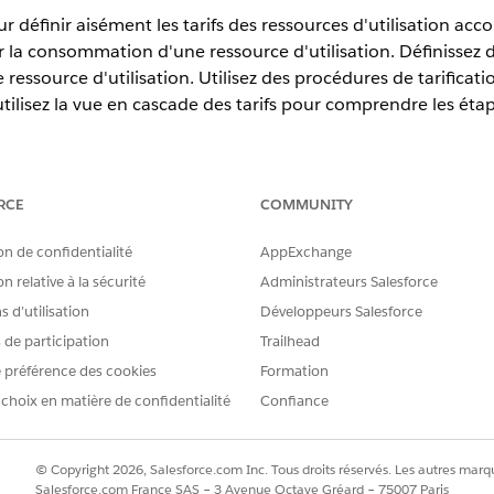
our définir aisément les tarifs des ressources d'utilisation ac
r la consommation d'une ressource d'utilisation. Définissez d
essource d'utilisation. Utilisez des procédures de tarificati
 utilisez la vue en cascade des tarifs pour comprendre les étap
RCE
COMMUNITY
erience
on de confidentialité
AppExchange
tion,
Unlimited
Edition et
Developer
Edition avec
la licence Reven
n relative à la sécurité
Administrateurs Salesforce
 d’utilisation
Développeurs Salesforce
ud s'intitule désormais Gestion du revenu. Des références à Reve
s de participation
Trailhead
 documentation Salesforce.
 préférence des cookies
Formation
 choix en matière de confidentialité
Confiance
ifaire dans Gestion du revenu
es pour utiliser la gestion tarifaire et les personnes que chaque li
 à prendre en compte lors de l'implémentation de la gestion tarifai
© Copyright 2026, Salesforce.com Inc. Tous droits réservés. Les autres marqu
Salesforce.com France SAS – 3 Avenue Octave Gréard – 75007 Paris