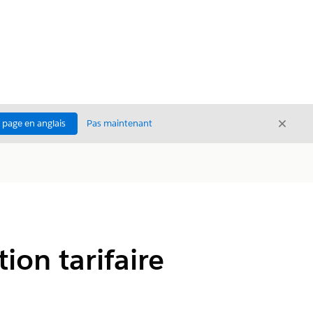
Ferme
a page en anglais
Pas maintenant
Fermer
ion tarifaire