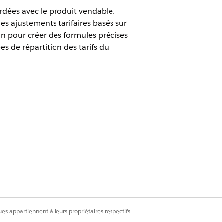
cordées avec le produit vendable.
es ajustements tarifaires basés sur
on pour créer des formules précises
es de répartition des tarifs du
ue Cloud Advanced
nue Cloud peuvent être affichées dans
cence prend en charge. Comprenez les
re pour votre organisation.
es appartiennent à leurs propriétaires respectifs.