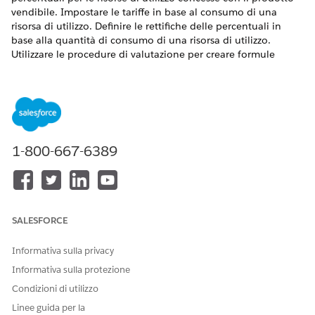
vendibile. Impostare le tariffe in base al consumo di una
risorsa di utilizzo. Definire le rettifiche delle percentuali in
base alla quantità di consumo di una risorsa di utilizzo.
Utilizzare le procedure di valutazione per creare formule
precise per il calcolo del tasso netto finale e utilizzare la
visualizzazione a cascata della valutazione per comprendere
le fasi di suddivisione del tasso del processo di calcolo della
valutazione.
VERSIONI (EDITION) RICHIESTE
1-800-667-6389
Disponibile nelle versioni: Lightning Experience
Disponibile in:
Enterprise
Edition,
Unlimited
Edition e
Developer
Edition con
licenza Revenue Cloud Advanced
SALESFORCE
Informativa sulla privacy
Informativa sulla protezione
Condizioni di utilizzo
Revenue Cloud è ora Gestione del reddito. Nelle
NOTA
applicazioni e nella documentazione Salesforce è possibile
Linee guida per la