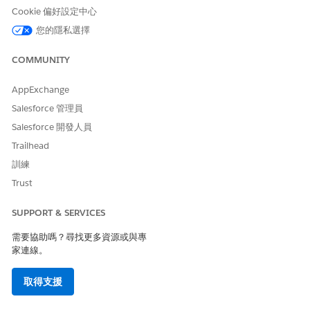
Cookie 偏好設定中心
保準確性。請先完成下列所有步驟,再繼續設計您的等級解決方
案。
您的隱私選擇
評分程序
COMMUNITY
等級程序是可自訂、排序的等級元素堆疊,用於計算用量資源的
最終淨率。每個評分元素皆形成評分程序中的步驟。等級元素會
AppExchange
呼叫適當的對應表格來執行等級計算。
Salesforce 管理員
評分探索程序
Salesforce 開發人員
等級探索程序會提取與價目手冊相關的多個可銷售產品和用量資
Trailhead
源相關聯的繫結物件、比率卡、比率卡項目和比率調整。透過使
用「報價」和「訂單挑選」和「資產生命週期」,使用所取得的
訓練
比率資訊向客戶提供以用量為基礎產品的報價。
Trust
匯率管理限制
SUPPORT & SERVICES
檢閱「比率管理」元件及其使用狀況的預設限制。若要修改設定
的預設值,請要求您的 Salesforce 管理員提出支援票證。
需要協助嗎？尋找更多資源或與專
家連線。
取得支援
此文章是否解決您的問題？