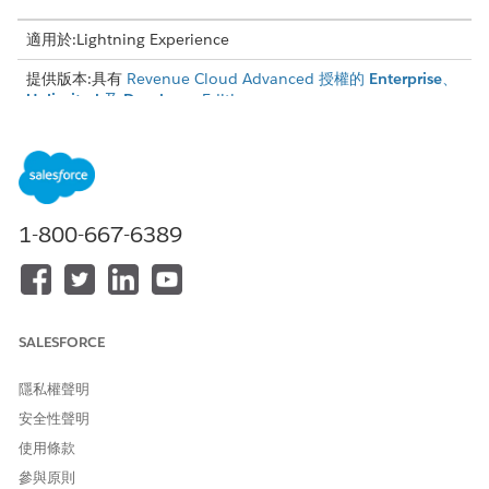
適用於:Lightning Experience
提供版本:具有
Revenue Cloud Advanced 授權的
Enterprise
、
Unlimited
及
Developer
Edition
1-800-667-6389
Revenue Cloud 現在是「收入管理」。您可以在
備註
Salesforce 應用程式和文件中看見 Revenue Cloud 的參照。
探索收入管理中的比率管理
瞭解使用比率管理所需的授權,以及每個授權支援的角色。瞭解
SALESFORCE
當您為組織實作匯率管理時要考量的重要詞彙與事項。
隱私權聲明
匯率管理設定
安全性聲明
「匯率管理」提供用來管理以耗用量為基礎之產品匯率的關鍵工
具。若要有效利用這些工具,您必須先完成此區段中詳細的設
使用條款
定。此流程代表我們建議的基本組態,且是建立任何自訂解決方
參與原則
案的先決條件。其可確保可自訂基本程序,並可同步化資料以確